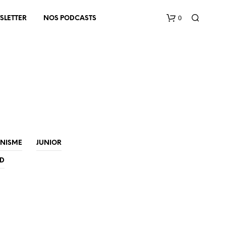
0
SLETTER
NOS PODCASTS
V
INISME
JUNIOR
O
T
ED
R
E
P
A
N
I
E