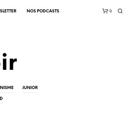
0
SLETTER
NOS PODCASTS
ir
V
INISME
JUNIOR
O
T
ED
R
E
P
A
N
I
E