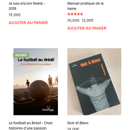
Je suis encore favela –
Manuel pratique de la
2018
haine
19,00
€
Note
Le
Le
19,00
€
12,00
€
4.78
AJOUTER AU PANIER
sur 5
prix
prix
AJOUTER AU PANIER
initial
actuel
était :
est :
19,00€.
12,00€.
SOLDES
Le football au Brésil – Onze
Noir et Blanc
histoires d’une passion
19,00
€