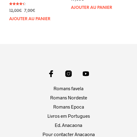
AJOUTER AU PANIER
Note
Le
Le
12,00
€
7,00
€
4.33
sur 5
prix
prix
AJOUTER AU PANIER
initial
actuel
était :
est :
12,00€.
7,00€.
Romans favela
Romans Nordeste
Romans Epoca
Livros em Portugues
Ed. Anacaona
Pour contacter Anacaona