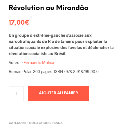
Noté
5
4.20
sur 5
basé
Révolution au Mirandão
sur
notations
client
17,00
€
Un groupe d’extrême-gauche s’associe aux
narcotrafiquants de Rio de Janeiro pour exploiter la
situation sociale explosive des favelas et déclencher la
révolution socialiste au Brésil.
Auteur :
Fernando Molica
Roman Polar. 200 pages. ISBN : 978-2-918799-90-0
AJOUTER AU PANIER
CATÉGORIE :
COLLECTION URBANA