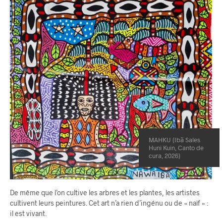
MAHKU (Ibã Sales
Huni Kuin, Canto de
cura, 2026)
De même que l’on cultive les arbres et les plantes, les artistes
cultivent leurs peintures. Cet art n’a rien d’ingénu ou de « naïf » :
il est vivant.