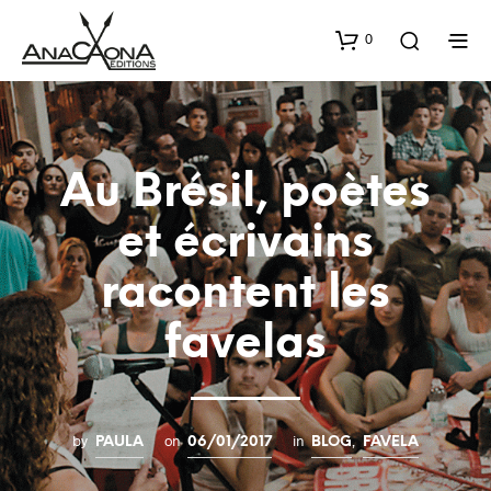
0
Au Brésil, poètes
et écrivains
racontent les
favelas
by
on
in
,
PAULA
06/01/2017
BLOG
FAVELA