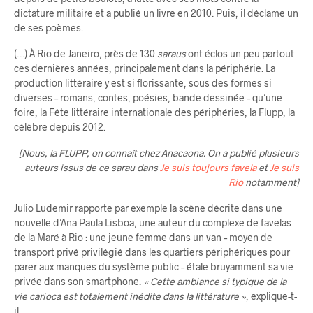
dictature militaire et a publié un livre en 2010. Puis, il déclame un
de ses poèmes.
(…) À Rio de Janeiro, près de 130
saraus
ont éclos un peu partout
ces dernières années, principalement dans la périphérie. La
production littéraire y est si florissante, sous des formes si
diverses – romans, contes, poésies, bande dessinée – qu’une
foire, la Fête littéraire internationale des périphéries, la Flupp, la
célèbre depuis 2012.
[Nous, la FLUPP, on connaît chez Anacaona. On a publié plusieurs
auteurs issus de ce sarau dans
Je suis toujours favela
et
Je suis
Rio
notamment]
Julio Ludemir rapporte par exemple la scène décrite dans une
nouvelle d’Ana Paula Lisboa, une auteur du complexe de favelas
de la Maré à Rio : une jeune femme dans un van – moyen de
transport privé privilégié dans les quartiers périphériques pour
parer aux manques du système public – étale bruyamment sa vie
privée dans son smartphone.
« Cette ambiance si typique de la
vie carioca est totalement inédite dans la littérature »
, explique-t-
il.