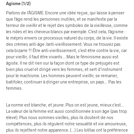
Agisme (1/2)
Parlons de l’ÂGISME. Encore une idée reçue, qui laisse à penser
que l’âge rend les personnes inutiles, et se manifeste par la
terreur de vieillir et le rejet des symboles de la vieillesse, comme
les rides et les cheveux blancs par exemple. C’est cela, l’âgisme :
le mépris envers ce processus naturel du corps, de la vie. Il existe
des crèmes anti-âge /anti-vieillissement. Vous ne trouvez pas
cela bizarre ?! Être anti-vieillissement, c’est être contre la vie, car
pour vieillir, il faut être vivants… Mais le féminisme aussi est
âgiste. Il ne dit rien sur la façon dont ce type de préjugés est
bien plus cruel et dirigé vers les femmes, et sert d’instrument
pour le machisme. Les hommes peuvent vieillir, se remarier,
batifoler, continuer à diriger une entreprise, un pays… Pas les
femmes.
La norme est blanche, et jeune. Plus on est jeune, mieux c’est…
La valeur de la femme est aussi conditionnée à son âge (pas trop
élevé). Plus nous sommes vieilles, plus ils doutent de nos
compétences, plus ils régulent notre sexualité et vie amoureuse,
plus ils rejettent notre apparence. (…) Les lolitas ont la préférence