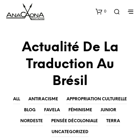
0
Actualité De La
Traduction Au
Brésil
ALL
ANTIRACISME
APPROPRIATION CULTURELLE
BLOG
FAVELA
FÉMINISME
JUNIOR
NORDESTE
PENSÉE DÉCOLONIALE
TERRA
UNCATEGORIZED