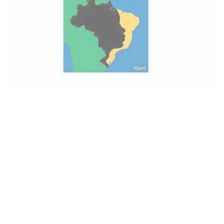
Abolition de l’esclavage, racisme
et citoyenneté au Brésil (XIXe-
XXIe siècles)
Le contexte particulier de la période qui précède et suit
l’abolition de l’esclavage et les…
CONTINUE READING