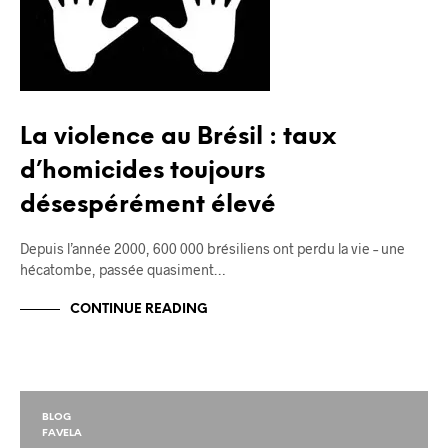
La violence au Brésil : taux
d’homicides toujours
désespérément élevé
Depuis l’année 2000, 600 000 brésiliens ont perdu la vie – une
hécatombe, passée quasiment…
CONTINUE READING
BLOG
FAVELA