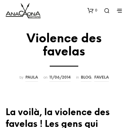
0
Violence des
favelas
by
on
in
,
PAULA
11/06/2014
BLOG
FAVELA
La voilà, la violence des
favelas ! Les gens qui