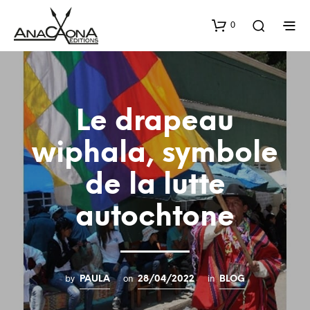
0
Le drapeau
wiphala, symbole
de la lutte
autochtone
by
on
in
PAULA
28/04/2022
BLOG