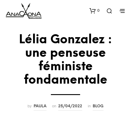
0
Lélia Gonzalez :
une penseuse
féministe
fondamentale
by
on
in
PAULA
25/04/2022
BLOG