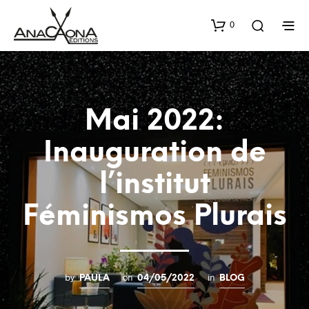
0
Mai 2022:
Inauguration de
l’institut
Féminismos Plurais
by
on
in
PAULA
04/05/2022
BLOG