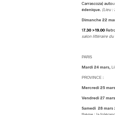
Carrascoza) auto
u
édenique.
(Lieu :
Dimanche 22 mar
1
7.30 >19.00
Retr
salon littéraire d
PARIS
Mardi 24 mars,
Li
PROVINCE :
Mercredi 25 mars
Vendredi 27 mars
Samedi 28 mars 2
thème : la toléran