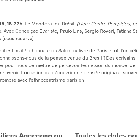
15, 18-22h.
Le Monde vu du Brésil.
(Lieu : Centre Pompidou, pe
e. Avec Conceiçao Evaristo, Paulo Lins, Sergio Roveri, Tatiana S
 (sous réserve)
sil est invité d’honneur du Salon du livre de Paris et où l’on cél
connaissons-nous de la pensée venue du Brésil ? Des écrivains 
er pour nous permettre de percevoir leur vision du monde, de l
e avenir. L’occasion de découvrir une pensée originale, souven
 rompre avec l’ethnocentrisme parisien !
ésiliens Anacaona au
Toutes les dates po