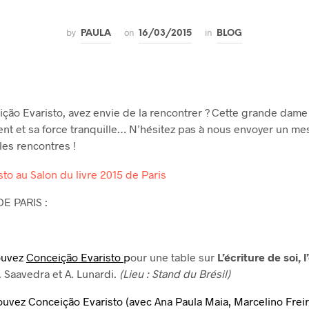
by
on
in
PAULA
16/03/2015
BLOG
ção Evaristo, avez envie de la rencontrer ? Cette grande dame 
t et sa force tranquille… N’hésitez pas à nous envoyer un me
les rencontres !
E PARIS :
ouvez
Conceição Evaristo
p
our une table sur
L’écriture de soi, l
 Saavedra et A. Lunardi.
(Lieu : Stand du Brésil)
ouvez Conceição Evaristo (avec Ana Paula Maia, Marcelino Freir