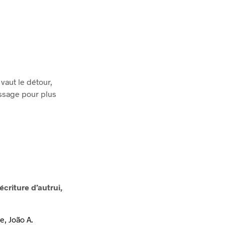
R
E
S
T
V
I
D
E
vaut le détour,
.
ssage pour plus
’écriture d’autrui,
e, João A.