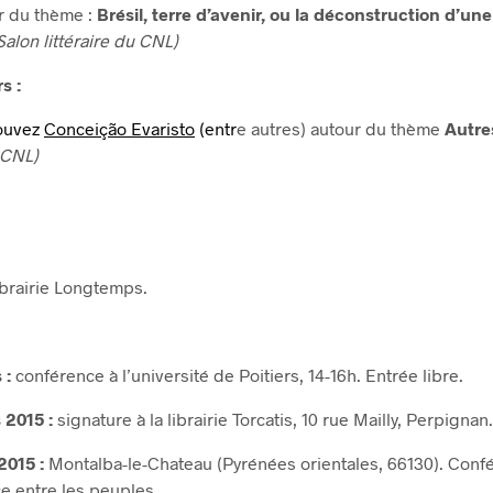
r du thème :
Brésil, terre d’avenir, ou la déconstruction d’un
 Salon littéraire du CNL)
s :
ouvez
Conceição Evaristo
(entr
e autres) autour du thème
Autre
u CNL)
brairie Longtemps.
 :
conférence à l’université de Poitiers, 14-16h. Entrée libre.
 2015 :
signature à la librairie Torcatis, 10 rue Mailly, Perpignan.
015 :
Montalba-le-Chateau (Pyrénées orientales, 66130). Confé
ce entre les peuples.