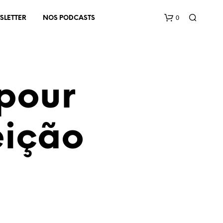
0
SLETTER
NOS PODCASTS
 pour
eição
V
O
T
R
E
P
A
N
I
E