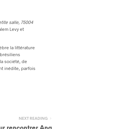
tite salle, 75004
alem Levy et
èbre la littérature
brésiliens
a société, de
t inédite, parfois
NEXT READING
ur rencontrer Ana