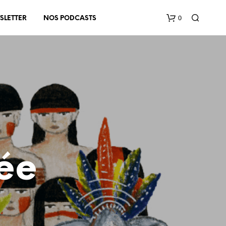
0
SLETTER
NOS PODCASTS
V
O
ée
T
R
E
P
A
N
I
E