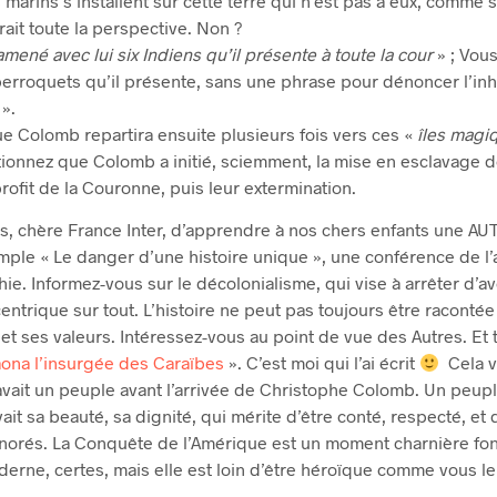
arins s’installent sur cette terre qui n’est pas à eux, comme s’
ait toute la perspective. Non ?
mené avec lui six Indiens qu’il présente à toute la cour
» ; Vou
rroquets qu’il présente, sans une phrase pour dénoncer l’in
».
e Colomb repartira ensuite plusieurs fois vers ces «
îles magi
ionnez que Colomb a initié, sciemment, la mise en esclavage d
 profit de la Couronne, puis leur extermination.
mps, chère France Inter, d’apprendre à nos chers enfants une AUT
ple « Le danger d’une histoire unique », une conférence de l’
. Informez-vous sur le décolonialisme, qui vise à arrêter d’av
ntrique sur tout. L’histoire ne peut pas toujours être racontée
 et ses valeurs. Intéressez-vous au point de vue des Autres. Et t
aona l’insurgée des Caraïbes
». C’est moi qui l’ai écrit
Cela v
y avait un peuple avant l’arrivée de Christophe Colomb. Un peupl
vait sa beauté, sa dignité, qui mérite d’être conté, respecté, et
onorés. La Conquête de l’Amérique est un moment charnière fo
derne, certes, mais elle est loin d’être héroïque comme vous le