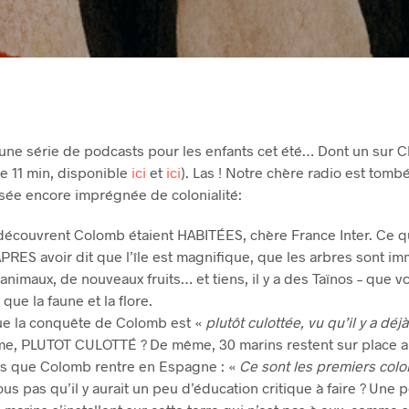
it une série de podcasts pour les enfants cet été… Dont un sur
e 11 min, disponible
ici
et
ici
). Las ! Notre chère radio est tomb
sée encore imprégnée de colonialité:
 découvrent Colomb étaient HABITÉES, chère France Inter. Ce 
RES avoir dit que l’île est magnifique, que les arbres sont imm
nimaux, de nouveaux fruits… et tiens, il y a des Taïnos – que v
ue la faune et la flore.
ue la conquête de Colomb est «
plutôt culottée, vu qu’il y a déj
sme, PLUTOT CULOTTÉ ? De même, 30 marins restent sur place a
is que Colomb rentre en Espagne : «
Ce sont les premiers col
s pas qu’il y aurait un peu d’éducation critique à faire ? Une p