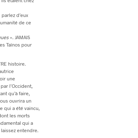
ils étaient chez
s parlez d’eux
humanité de ce
ques
». JAMAIS
es Taïnos pour
RE histoire.
autrice
oir une
 par l’Occident,
ant qu’à faire,
ous ouvrira un
e qui a été vaincu,
 dont les morts
ndamental qui a
 laissez entendre.