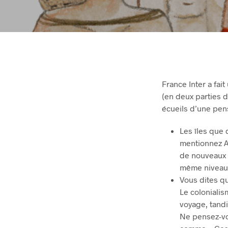
France Inter a fa
(en deux parties d
écueils d’une pen
Les îles que
mentionnez AP
de nouveaux a
même niveau q
Vous dites q
Le coloniali
voyage, tand
Ne pensez-vou