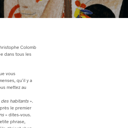
 Christophe Colomb
ée dans tous les
que vous
enses, qu’il y a
ous mettez au
à des habitants
».
près le premier
ons
» dites-vous.
etite phrase,