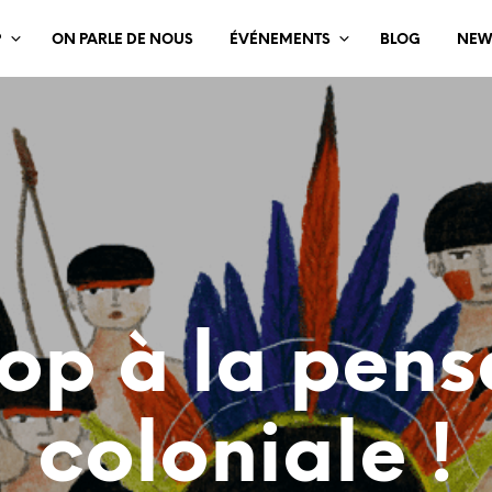
?
ON PARLE DE NOUS
ÉVÉNEMENTS
BLOG
NEW
top à la pens
coloniale !