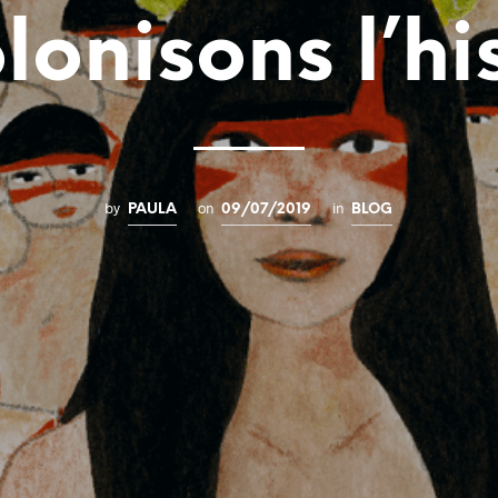
onisons l’hi
by
on
in
PAULA
09/07/2019
BLOG