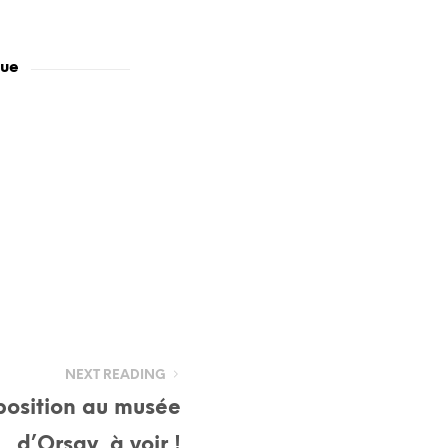
que
NEXT READING
xposition au musée
d’Orsay, à voir !