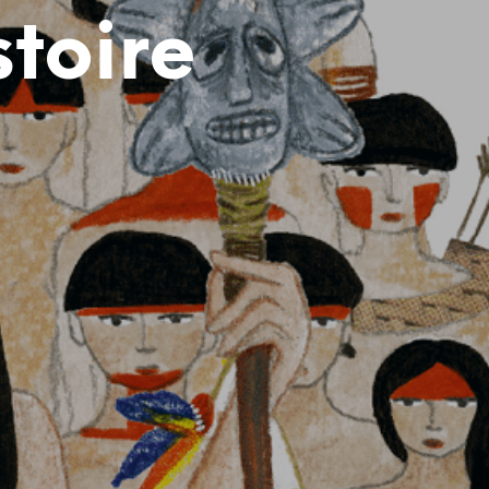
R
stoire
E
S
T
V
I
D
E
.