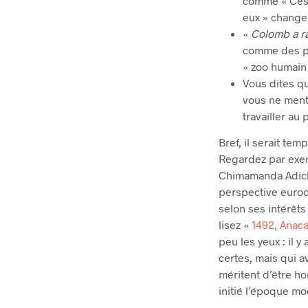
comme « Ces m
eux » changer
«
Colomb a ra
comme des pe
« zoo humain 
Vous dites qu
vous ne ment
travailler au
Bref, il serait te
Regardez par exem
Chimamanda Adichie
perspective euroce
selon ses intérêts
lisez «
1492, Anac
peu les yeux : il 
certes, mais qui a
méritent d’être h
initié l’époque mo