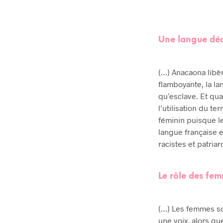
Une langue déc
(…) Anacaona libèr
flamboyante, la la
qu’esclave. Et qua
l’utilisation du te
féminin puisque l
langue française e
racistes et patriar
Le rôle des fem
(…) Les femmes son
une voix, alors que