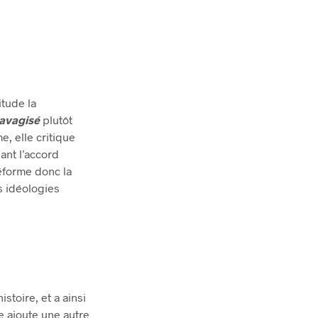
itude la
lavagisé
plutôt
e, elle critique
sant l’accord
éforme donc la
s idéologies
stoire, et a ainsi
ce ajoute une autre