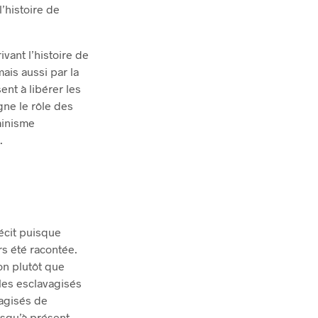
l’histoire de
ivant l’histoire de
mais aussi par la
ent à libérer les
gne le rôle des
minisme
.
récit puisque
rs été racontée.
ion plutôt que
 les esclavagisés
vagisés de
usqu’à présent,