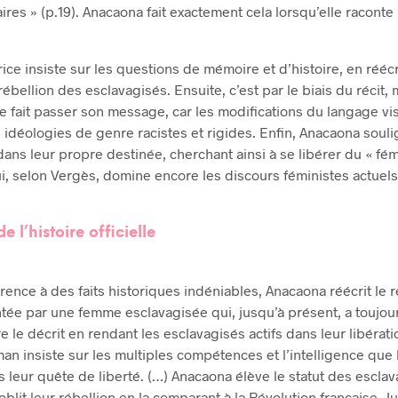
ires » (p.19). Anacaona fait exactement cela lorsqu’elle raconte 
rice insiste sur les questions de mémoire et d’histoire, en réécr
ébellion des esclavagisés. Ensuite, c’est par le biais du récit, 
ce fait passer son message, car les modifications du langage vis
idéologies de genre racistes et rigides. Enfin, Anacaona souli
ans leur propre destinée, cherchant ainsi à se libérer du « fé
qui, selon Vergès, domine encore les discours féministes actuels
e l’histoire officielle
érence à des faits historiques indéniables, Anacaona réécrit le 
ontée par une femme esclavagisée qui, jusqu’à présent, a toujou
e le décrit en rendant les esclavagisés actifs dans leur libérat
man insiste sur les multiples compétences et l’intelligence que
 leur quête de liberté. (…) Anacaona élève le statut des escla
lit leur rébellion en la comparant à la Révolution française. J