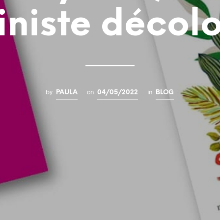
iniste décolo
by
on
in
PAULA
04/05/2022
BLOG