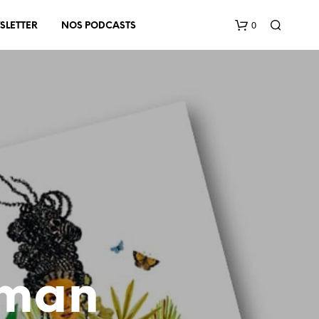
0
SLETTER
NOS PODCASTS
V
O
T
R
E
P
oman
A
N
I
E