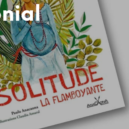
R
nial
E
S
T
V
I
D
E
.