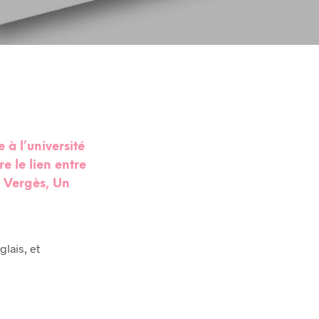
 à l’université
e le lien entre
e Vergès,
Un
lais, et