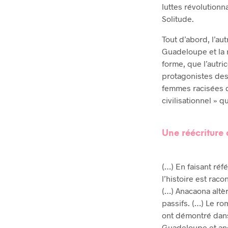
luttes révolutionna
Solitude.
Tout d’abord, l’aut
Guadeloupe et la r
forme, que l’autri
protagonistes des 
femmes racisées d
civilisationnel » 
Une réécriture d
(…) En faisant réf
l’histoire est rac
(…) Anacaona altèr
passifs. (…) Le ro
ont démontré dans
Guadeloupe et anob