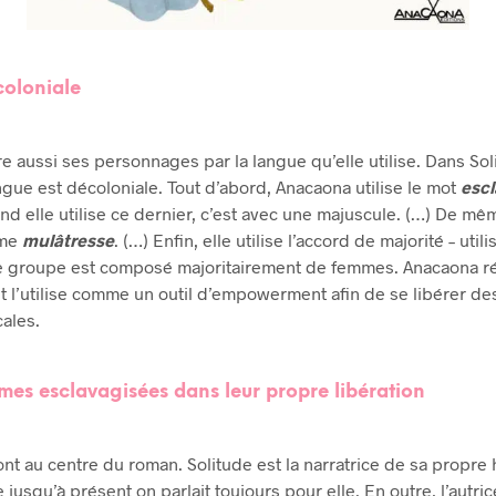
oloniale
e aussi ses personnages par la langue qu’elle utilise. Dans Sol
ngue est décoloniale. Tout d’abord, Anacaona utilise le mot
esc
nd elle utilise ce dernier, c’est avec une majuscule. (…) De mêm
rme
mulâtresse
. (…) Enfin, elle utilise l’accord de majorité – utili
e groupe est composé majoritairement de femmes. Anacaona r
t l’utilise comme un outil d’empowerment afin de se libérer de
cales.
mes esclavagisées dans leur propre libération
t au centre du roman. Solitude est la narratrice de sa propre hi
 jusqu’à présent on parlait toujours pour elle. En outre, l’autri