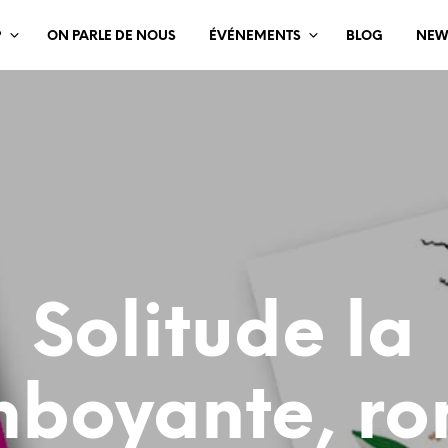
?
ON PARLE DE NOUS
ÉVÉNEMENTS
BLOG
NEW
Solitude la
mboyante, r