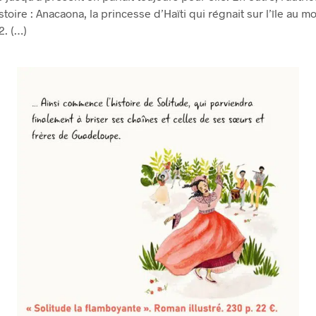
stoire : Anacaona, la princesse d’Haïti qui régnait sur l’île au m
2. (…)