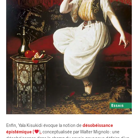
Enfin, Yala Kisukidi évoque la notion de
désobéissance
épistémique (
)
,
conceptualisée par Walter Mignolo : une