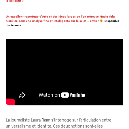
le collectif ?
Un excellent reportage d’Arte et des Idées larges où l’on retrouve Nadia Yala
Kisukidi
, pour une analyse fine et intelligente sur le sujet – enfin !
. Disponible
ci-dessous.
La journaliste Laura Raïm s’interroge sur l’articulation entre
universalisme et identité. Ces deux notions sont-elles