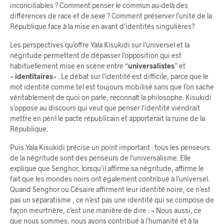
inconciliables ? Comment penser le commun au-delà des
différences de race et de sexe ? Comment préserver l’unité de la
République face à la mise en avant d’identités singulières?
Les perspectives qu’offre Yala Kisukidi sur l’universel et la
négritude permettent de dépasser l’opposition qui est
habituellement mise en scène entre “
universalistes
” et
«
identitaires
« . Le débat sur l’identité est difficile, parce que le
mot identité comme tel est toujours mobilisé sans que l’on sache
véritablement de quoi on parle, reconnaît la philosophe. Kisukidi
s’oppose au discours qui veut que penser l’identité viendrait
mettre en péril le pacte républicain et apporterait la ruine de la
République.
Puis Yala Kisukidi précise un point important : tous les penseurs
de la négritude sont des penseurs de l’universalisme. Elle
explique que Senghor, lorsqu’il affirme sa négritude, affirme le
fait que les mondes noirs ont également contribué à l’universel.
Quand Senghor ou Césaire affirment leur identité noire, ce n’est
pas un séparatisme , ce n’est pas une identité qui se compose de
façon meurtrière, c’est une manière de dire : « Nous aussi, ce
que nous sommes, nous avons contribué à l’humanité et à la