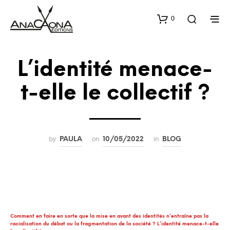
0
L’identité menace-
t-elle le collectif ?
by
on
in
PAULA
10/05/2022
BLOG
Comment en faire en sorte que la mise en avant des identités n’entraîne pas la
racialisation du débat ou la fragmentation de la société ? L’identité menace-t-elle