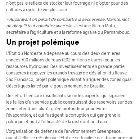
n’ont pas le réflexe de stocker leur fourrage ni d’opter pour des
cultures à cycle de vie plus court.
« Auparavant on parlait de combattre la sécheresse. Maintenant
on dit qu’il faut cohabiter avec elle »,
estime Nilton Mota,
secrétaire à l’agriculture et à la réforme agraire du Pernambouc.
Un projet polémique
L’Etat du Nordeste a dépensé au cours des deux dernières
années 700 millions de reais (202 millions d’euros) pour les
ressources hydriques. Des investissements en grande partie
consacrés à appuyer les grands travaux de déviation du fleuve
Sao Francisco, projet polémique visant à irriguer des zones quasi
désertiques lancé par le gouvernement de Brasilia.
Des efforts encore insuffisants selon les experts, qui signalent
les failles d’un service public construisant des réservoirs sur des
zones étendues plutôt qu’en profondeur pour éviter
l’évaporation, et qui fustigent la corruption qui gangrène la
politique et nuit à l’efficacité de la distribution d’eau.
L’organisation de défense de l’environnement Greenpeace,
quant à elle, se désole que l’Etat ne se focalise pas davantage sur