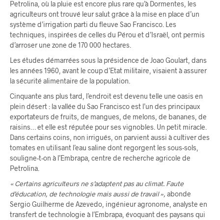
Petrolina, où la pluie est encore plus rare qu’à Dormentes, les
agriculteurs ont trouvé leur salut grâce à la mise en place d’un
système d’irrigation parti du fleuve Sao Francisco. Les
techniques, inspirées de celles du Pérou et d’Israël, ont permis
d’arroser une zone de 170 000 hectares.
Les études démarrées sous la présidence de Joao Goulart, dans
les années 1960, avant le coup d’Etat militaire, visaient à assurer
la sécurité alimentaire de la population.
Cinquante ans plus tard, l’endroit est devenu telle une oasis en
plein désert : la vallée du Sao Francisco est l’un des principaux
exportateurs de fruits, de mangues, de melons, de bananes, de
raisins… et elle est réputée pour ses vignobles. Un petit miracle.
Dans certains coins, non irrigués, on parvient aussi à cultiver des
tomates en utilisant l’eau saline dont regorgent les sous-sols,
souligne-t-on à l’Embrapa, centre de recherche agricole de
Petrolina.
« Certains agriculteurs ne s’adaptent pas au climat. Faute
d’éducation, de technologie mais aussi de travail »,
abonde
Sergio Guilherme de Azevedo, ingénieur agronome, analyste en
transfert de technologie à l’Embrapa, évoquant des paysans qui