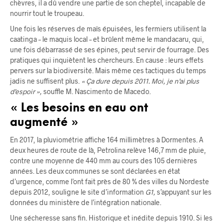
chèvres, il a dû vendre une partie de son cheptel, incapable de
nourrir tout le troupeau.
Une fois les réserves de maïs épuisées, les fermiers utilisent la
caatinga – le maquis local – et brûlent même le mandacaru, qui,
une fois débarrassé de ses épines, peut servir de fourrage. Des
pratiques qui inquiètent les chercheurs. En cause : leurs effets
pervers sur la biodiversité. Mais même ces tactiques du temps
jadis ne suffisent plus.
« Ça dure depuis 2011. Moi, je n’ai plus
d’espoir »,
souffle M. Nascimento de Macedo.
« Les besoins en eau ont
augmenté »
En 2017, la pluviométrie affiche 164 millimètres à Dormentes. A
deux heures de route de là, Petrolina relève 146,7 mm de pluie,
contre une moyenne de 440 mm au cours des 105 dernières
années. Les deux communes se sont déclarées en état
d’urgence, comme l’ont fait près de 80 % des villes du Nordeste
depuis 2012, souligne le site d’information
G1,
s’appuyant sur les
données du ministère de l’intégration nationale.
Une sécheresse sans fin. Historique et inédite depuis 1910. Si les