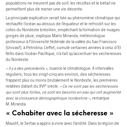
populations ne meurent pas de soif, les récoltes et le bétail ne
permettent plus de mener une vie décente.
La principale explication serait liée au phénomène climatique qui
réchauffe l’océan au-dessus de l’équateur et le refroidit sur les
cotes du Nordeste brésilien, empêchant la formation de nuages
gorgés de pluie, explique Mario Miranda, météorologue
professeur à l’Université fédérale de la vallée du Sao Francisco
(Univasf), à Petrolina. L’effet, cumulé certaines années à celui d’El
Niño dans l’océan Pacifique, n’a fait qu’accentuer les sécheresses
du Nordeste.
« Il y a des précédents »,
nuance le climatologue. A intervalles
réguliers, tous les vingt-cinq ans environ, des sécheresses
frappent plus ou moins brutalement le Nordeste, les premières
e
relatées datant du XVI
siècle.
« Ce ne sont pas les sécheresses
qui sont plus fortes, ce sont les besoins en eau qui ont augmenté
avec la croissance démographique nordestine »,
remarque
M. Miranda.
« Cohabiter avec la sécheresse »
Maudit, le Sertao a appris à vivre avec l’aridité. Dans la région de