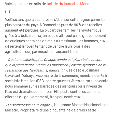
Voici quelques extraits de
l’article du journal Le Monde :
(…)
Voilà six ans que la sécheresse s’abat sur cette région parmi les
plus pauvres du pays. A Dormentes près de 90 % des récoltes
auraient été perdues. La plupart des familles ne vivotent que
grâce à la bolsa familia, un pécule attribué par le gouvernement
de quelques centaines de reais au maximum. Les hommes, eux,
désertent le foyer, tentant de vendre leurs bras à des
agriculteurs qui, par miracle, en auraient besoin.
« C’est une catastrophe. Chaque année est plus sèche encore
que la précédente. Même les mandacaru, cactus symboles de la
résistance des Nordestins, meurent ! »,
se désole Josimara
Cavalcanti Yotsuya, vice-maire de la commune, membre du Parti
socialiste brésilien (PSB, centre gauche). Atterrée, sa suppléante
nous emmène sur les barrages des alentours où le niveau de
l’eau est dramatiquement bas. Elle peste contre les camions-
citernes du gouvernement, trop peu nombreux.
« La sécheresse nous cogne »,
bougonne Manoel Nascimento de
Macedo. Propriétaire d’une cinquantaine de brebis et de