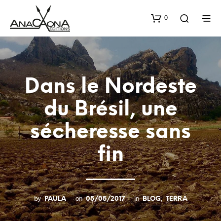
0
Dans le Nordeste
du Brésil, une
sécheresse sans
fin
by
on
in
,
PAULA
05/05/2017
BLOG
TERRA