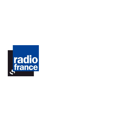
R
E
S
T
V
I
D
E
.