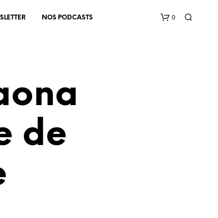
0
SLETTER
NOS PODCASTS
aona
e de
V
O
T
e
R
E
P
A
N
I
E