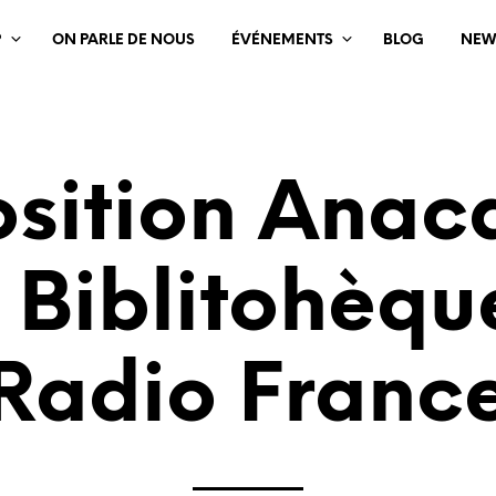
?
ON PARLE DE NOUS
ÉVÉNEMENTS
BLOG
NEW
osition Anac
a Biblitohèqu
Radio Franc