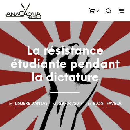
0
La résistance
étudiante pendant
la dictature
by
on
in
,
LISLIERE DANTAS
29/06/2017
BLOG
FAVELA