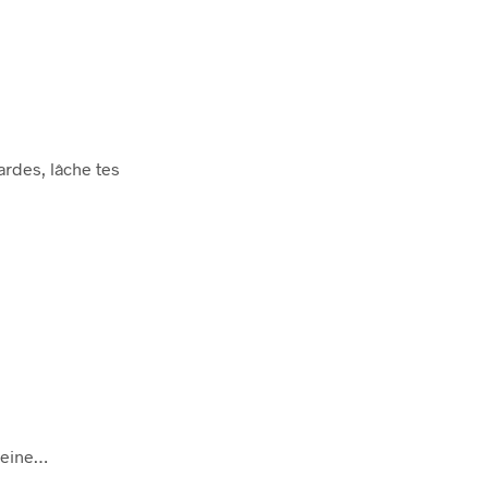
ardes, lâche tes
 peine…