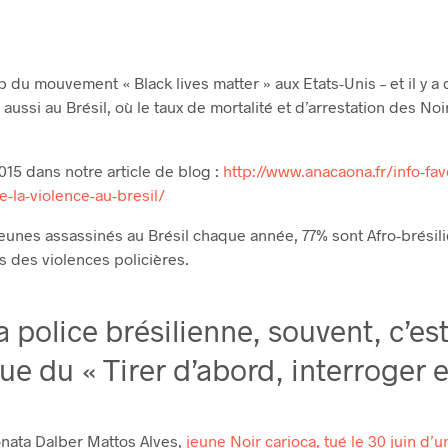
du mouvement « Black lives matter » aux Etats-Unis – et il y a 
ussi au Brésil, où le taux de mortalité et d’arrestation des Noir
015 dans notre article de blog :
http://www.anacaona.fr/info-fav
re-la-violence-au-bresil/
eunes assassinés au Brésil chaque année, 77% sont Afro-brésilie
s des violences policières.
a police brésilienne, souvent, c’est
que du « Tirer d’abord, interroger 
nata Dalber Mattos Alves,
jeune Noir carioca, tué le 30 juin d’u