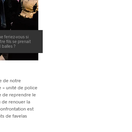
e feriez-vous si
tre fils se prenait
1 balles ?
e de notre
 « unité de police
re de reprendre le
u de renouer la
confrontation est
ts de favelas