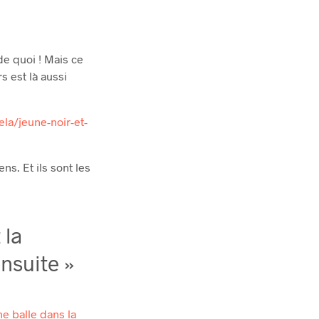
de quoi ! Mais ce
s est là aussi
ela/jeune-noir-et-
ns. Et ils sont les
 la
ensuite »
ne balle dans la