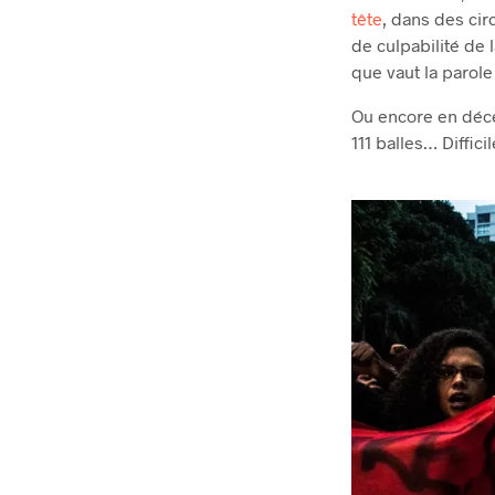
tête
, dans des ci
de culpabilité de l
que vaut la parole
Ou encore en décem
111 balles… Diffic