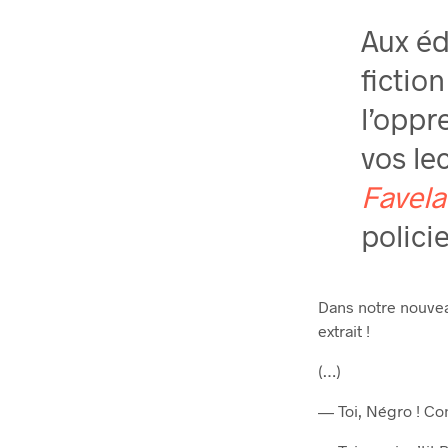
Aux éd
fiction
l’oppr
vos le
Favel
polici
Dans notre nouv
extrait !
(…)
— Toi, Négro ! Con