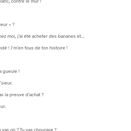
Blanc, contre le mur !
ieur » ?
hez moi, j’ai été acheter des bananes et…
dé ! J’m’en fous de ton histoire !
a gueule !
sieur.
as la preuve d’achat ?
ur.
u vas où ? Tu vas chourave ?