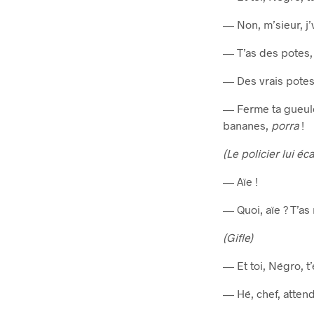
— Non, m’sieur, j’
— T’as des potes, 
— Des vrais potes
— Ferme ta gueule
bananes,
porra
!
(Le policier lui é
— Aïe !
— Quoi, aïe ? T’as 
(Gifle)
— Et toi, Négro, t
— Hé, chef, attende