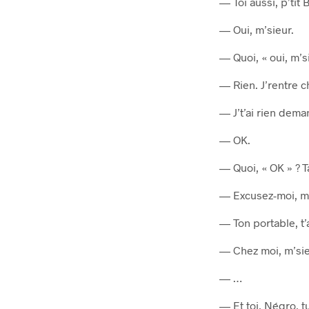
— Toi aussi, p’tit 
— Oui, m’sieur.
— Quoi, « oui, m’s
— Rien. J’rentre c
— J’t’ai rien deman
— OK.
— Quoi, « OK » ? T
— Excusez-moi, m’
— Ton portable, t’
— Chez moi, m’sie
— …
— Et toi, Négro, t