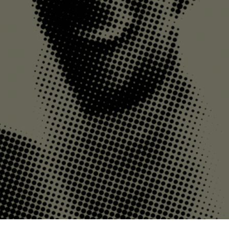
R
E
S
T
V
I
D
E
.