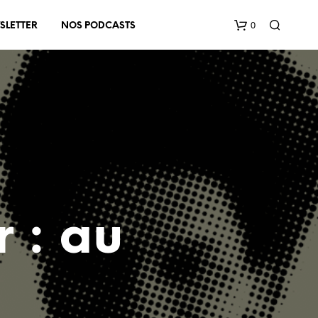
0
SLETTER
NOS PODCASTS
V
O
r : au
T
R
E
P
A
N
I
E