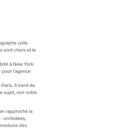
R
E
S
T
V
I
D
tographe colle
E
 sont chers et le
.
abité à New York
lé pour l’agence
Paris. Il vient de
e sujet, voir notre
lan rapproché la
 : orchidées,
s émotions des