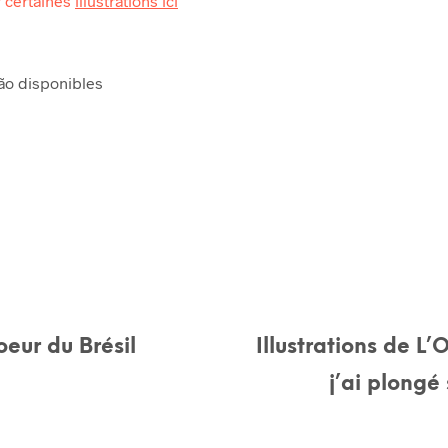
r certaines
illustrations ici
cão disponibles
eur du Brésil
Illustrations de L
j’ai plongé