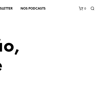
0
SLETTER
NOS PODCASTS
ão,
e
V
O
T
R
E
P
A
N
I
E