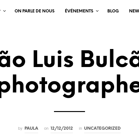
?
ON PARLE DE NOUS
ÉVÉNEMENTS
BLOG
NEW
ão Luis Bulc
photograph
by
on
in
PAULA
12/12/2012
UNCATEGORIZED