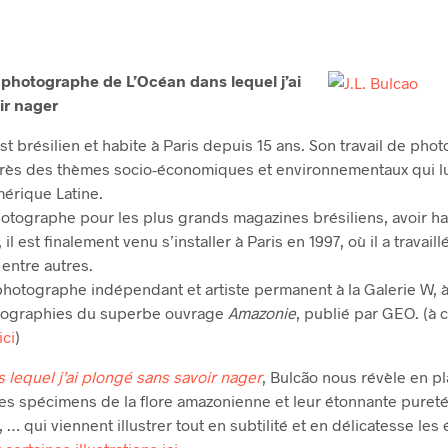
 photographe de L’Océan dans lequel j’ai
ir nager
st brésilien et habite à Paris depuis 15 ans. Son travail de pho
près des thèmes socio-économiques et environnementaux qui lui
mérique Latine.
hotographe pour les plus grands magazines brésiliens, avoir h
l est finalement venu s’installer à Paris en 1997, où il a travail
entre autres.
 photographe indépendant et artiste permanent à la Galerie W, à 
otographies du superbe ouvrage
Amazonie
, publié par GEO. (à c
ici
)
 lequel j’ai plongé sans savoir nager
, Bulcão nous révèle en p
s spécimens de la flore amazonienne et leur étonnante pureté
… qui viennent illustrer tout en subtilité et en délicatesse le