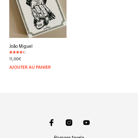
João Miguel
Note
11,00
€
4.33
sur 5
AJOUTER AU PANIER
Romans favela