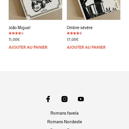
João Miguel
Ombre sévère
Note
Note
11,00
€
17,00
€
4.33
4.50
sur 5
sur 5
AJOUTER AU PANIER
AJOUTER AU PANIER
Romans favela
Romans Nordeste