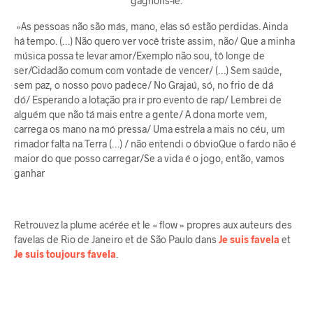
gagnons-le.
»As pessoas não são más, mano, elas só estão perdidas. Ainda
há tempo. (…) Não quero ver você triste assim, não/ Que a minha
música possa te levar amor/Exemplo não sou, tô longe de
ser/Cidadão comum com vontade de vencer/ (…) Sem saúde,
sem paz, o nosso povo padece/ No Grajaú, só, no frio de dá
dó/ Esperando a lotação pra ir pro evento de rap/ Lembrei de
alguém que não tá mais entre a gente/ A dona morte vem,
carrega os mano na mó pressa/ Uma estrela a mais no céu, um
rimador falta na Terra (…) / não entendi o óbvioQue o fardo não é
maior do que posso carregar/Se a vida é o jogo, então, vamos
ganhar
Retrouvez la plume acérée et le « flow » propres aux auteurs des
favelas de Rio de Janeiro et de São Paulo dans
Je suis favela
et
Je suis toujours favela
.