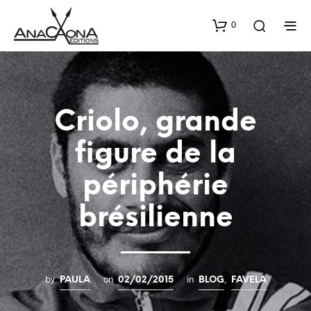
0
Criolo, grande
figure de la
périphérie
brésilienne
by
on
in
,
PAULA
02/02/2015
BLOG
FAVELA