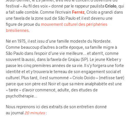
festival « Au fil des voix » donné par le rappeur paulista
Criolo
, qui
a fait salle comble. Comme l’écrivain
Ferréz
, Criolo a grandi dans
une favela de la zone sud de São Paulo et il est devenu une
figure de proue du
mouvement culturel des périphéries
brésiliennes
.
Né en 1975, il est issu d’une famille modeste du Nordeste.
Comme beaucoup d’autres à cette époque, sa famille migre à
São Paulo dans l’espoir d’une vie meilleure… et aterrit, comme
souvent là aussi, dans la favela de Grajau (SP). Le jeune Kleber y
passe les cinq premières années de sa vie. Il s’y forgera une forte
identité et et y trouvera le terreau de son engagement social et
culturel. Plus tard, il est surnommé « Criolo Doido » (métisse taré)
parce que son père est Noir et que sa mère analphabète est une
« tarée » d’avoir commencé, adulte, des études de
psychothérapie…
Nous reprenons ici des extraits de son entretien donné
au journal
20 minutes
: