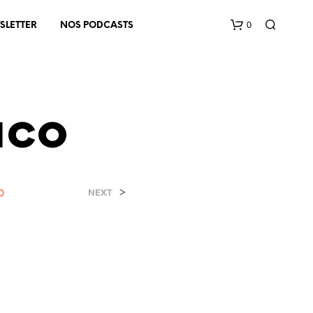
0
SLETTER
NOS PODCASTS
aco
o
>
NEXT
V
O
T
R
E
P
A
N
I
E