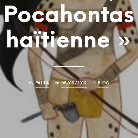
Pocahontas
haïtienne »
by
on
in
PAULA
05/09/2019
BLOG