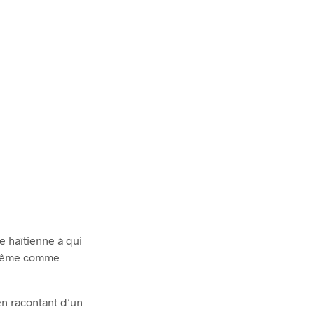
e haïtienne à qui
e-même comme
 en racontant d’un