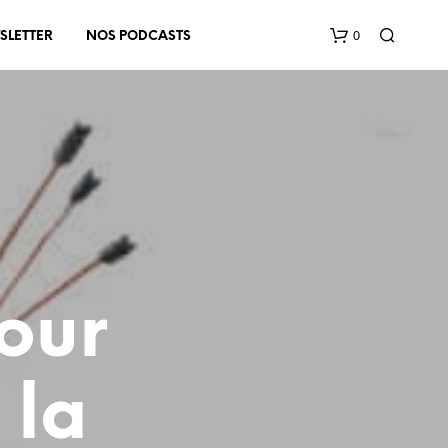
0
SLETTER
NOS PODCASTS
V
O
our
T
R
E
P
 la
A
N
I
E