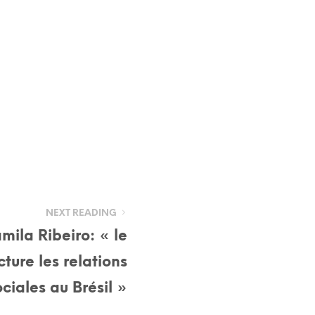
NEXT READING
mila Ribeiro: « le
cture les relations
ociales au Brésil »