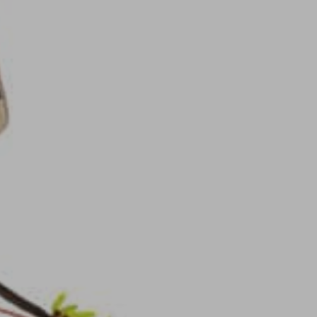
R
E
S
T
V
I
D
E
.