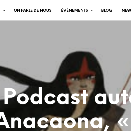
?
ON PARLE DE NOUS
ÉVÉNEMENTS
BLOG
NEW
 Podcast aut
Anacaona, «