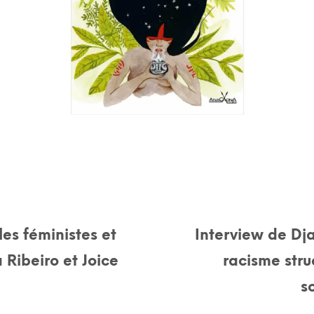
es féministes et
Interview de Dja
 Ribeiro et Joice
racisme stru
s