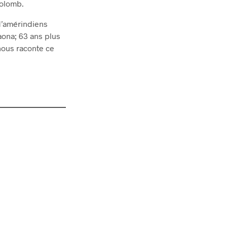
Colomb.
 d’amérindiens
aona; 63 ans plus
 nous raconte ce