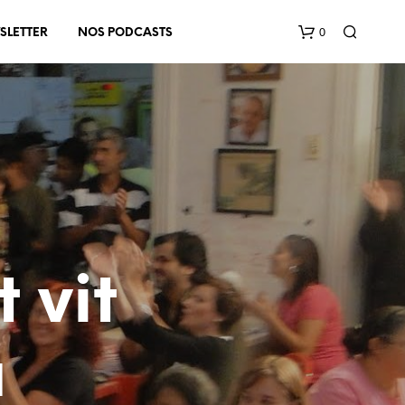
0
SLETTER
NOS PODCASTS
V
O
t vit
T
R
E
P
a
A
N
I
E