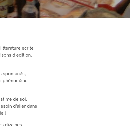
ittérature écrite
isons d’édition.
s spontanés,
 le phénomène
stime de soi.
 besoin d’aller dans
ie !
es dizaines