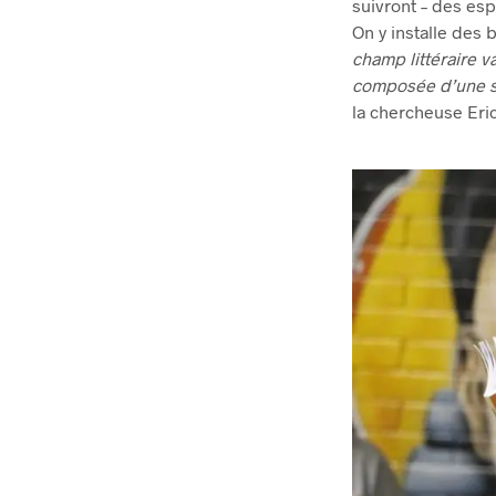
suivront – des esp
On y installe des 
champ littéraire v
composée d’une sér
la chercheuse Eri