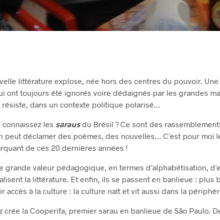
velle littérature explose, née hors des centres du pouvoir. Une l
ui ont toujours été ignorés voire dédaignés par les grandes ma
i résiste, dans un contexte politique polarisé…
 connaissez les
saraus
du Brésil ? Ce sont des rassemblement
cun peut déclamer des poèmes, des nouvelles… C’est pour moi
arquant de ces 20 dernières années !
e grande valeur pédagogique, en termes d’alphabétisation, d’e
alisent la littérature. Et enfin, ils se passent en banlieue : plus
r accès à la culture : la culture naît et vit aussi dans la périphér
z crée la Cooperifa, premier sarau en banlieue de São Paulo. D