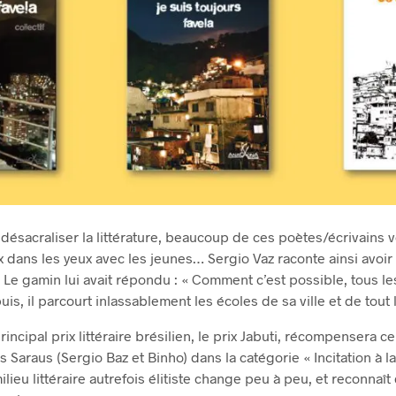
e désacraliser la littérature, beaucoup de ces poètes/écrivains 
x dans les yeux avec les jeunes… Sergio Vaz raconte ainsi avoir 
in. Le gamin lui avait répondu : « Comment c’est possible, tous le
is, il parcourt inlassablement les écoles de sa ville et de tout l
rincipal prix littéraire brésilien, le prix Jabuti, récompensera c
araus (Sergio Baz et Binho) dans la catégorie « Incitation à la 
ilieu littéraire autrefois élitiste change peu à peu, et reconnaît