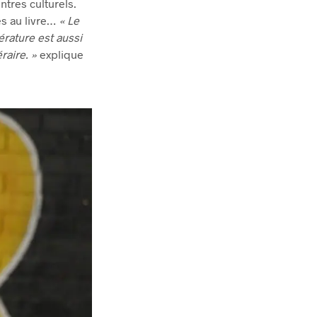
ntres culturels.
ès au livre…
« Le
érature est aussi
raire. »
explique