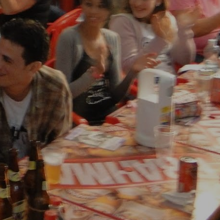
R
E
S
T
V
I
D
E
.