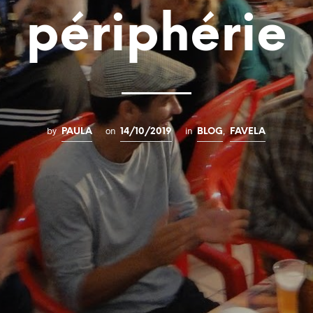
périphérie
by
on
in
,
PAULA
14/10/2019
BLOG
FAVELA