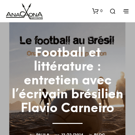
0
Football et
littérature :
entretien avec
l’écrivain brésilien
Flavio Carneiro