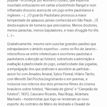
popular – a começar por Monteiro Lobato, que expunha
inusitado entusiasmo em cartas a Godofredo Rangel e num
inflamado discurso acerca de um jogo entre paulistanos e
ingleses: « (…) O goal do Paulistano provocou a maior
tempestade de aplausos jamais conhecida em São Paulo…) É
desta espécie de homens que precisamos. Menos doutores,
menos parasitas, menos bajuladores, e mais struggle-for-life.
(…) ».
Gradativamente, mesmo sem suscitar grandes paixões que
extrapolassem o âmbito esportivo – como no Rio de Janeiro –
intensificou-se entre intelectuais e escritores paulistas e
paulistanos a atenção ao futebol, sobretudo a admiração e
exaltação à plasticidade do jogo, a elasticidade das jogadas,
a empolgação dos que praticam e assistem as partidas –
assim foi com Amadeu Amaral, Sylvio Floreal, Hilário Tácito;
com Menotti Del Picchia (registrando-o em poemas, e
inclusive nos roteiros dos dois primeiros filmes do cinema
brasileiro sobre futebol, “Alvorada de glória” e “Campeão de
futebol”, 1931), Cassiano Ricardo, Raul Bopp, Alcântara
Machado – modernistas que logo se renderam ao novo
esporte. Ao contrário de Mário de Andrade e Oswald de