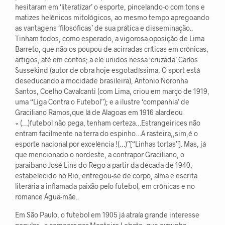
hesitaram em ‘literatizar’ o esporte, pincelando-o com tons e
matizes helênicos mitológicos, ao mesmo tempo apregoando
as vantagens ‘filosóficas’ de sua prática e disseminação..
Tinham todos, como esperado, a vigorosa oposição de Lima
Barreto, que não os poupou de acirradas críticas em crônicas,
artigos, até em contos; a ele unidos nessa ‘cruzada’ Carlos
Sussekind (autor de obra hoje esgotadíssima, O sport está
deseducando a mocidade brasileira), Antonio Noronha
Santos, Coelho Cavalcanti (com Lima, criou em março de 1919,
uma “Liga Contra o Futebol”); e a ilustre ‘companhia’ de
Graciliano Ramos,que lá de Alagoas em 1916 alardeou
« (…)futebol não pega, tenham certeza…Estrangeirices não
entram facilmente na terra do espinho…A rasteira,,sim,é o
esporte nacional por excelência !(…)”[“Linhas tortas”]. Mas, já
que mencionado o nordeste, a contrapor Graciliano, o
paraibano José Lins do Rego a partir da década de 1940,
estabelecido no Rio, entregou-se de corpo, alma e escrita
literária a inflamada paixão pelo futebol, em crônicas e no
romance Água-mãe..
Em São Paulo, o futebol em 1905 já atraía grande interesse