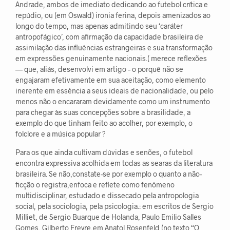
Andrade, ambos de imediato dedicando ao futebol crítica e
repúdio, ou (em Oswald) ironia ferina, depois amenizados ao
longo do tempo, mas apenas admitindo seu ‘caráter
antropofágico’, com afirmação da capacidade brasileira de
assimilação das influências estrangeiras e sua transformação
em expressões genuinamente nacionais.( merece reflexões
— que, aliás, desenvolvi em artigo – o porquê não se
engajaram efetivamente em sua aceitação, como elemento
inerente em essência a seus ideais de nacionalidade, ou pelo
menos não o encararam devidamente como um instrumento
para chegar às suas concepções sobre a brasilidade, a
exemplo do que tinham feito ao acolher, por exemplo, o
folclore e a música popular ?
Para os que ainda cultivam dúvidas e senões, o futebol
encontra expressiva acolhida em todas as searas da literatura
brasileira. Se não,constate-se por exemplo o quanto a não-
ficção o registra,enfoca e reflete como fenômeno
multidisciplinar, estudado e dissecado pela antropologia
social, pela sociologia, pela psicologia.: em escritos de Sergio
Milliet, de Sergio Buarque de Holanda, Paulo Emilio Salles
Gomes, Gilberto Freyre,em Anatol Rosenfeld (no texto “O