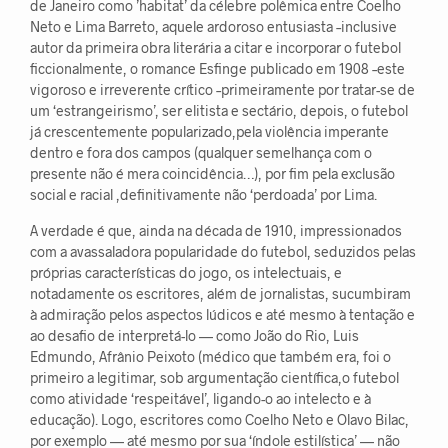
de Janeiro como ’habitat’ da célebre polêmica entre Coelho
Neto e Lima Barreto, aquele ardoroso entusiasta –inclusive
autor da primeira obra literária a citar e incorporar o futebol
ficcionalmente, o romance Esfinge publicado em 1908 –este
vigoroso e irreverente crítico –primeiramente por tratar-se de
um ‘estrangeirismo’, ser elitista e sectário, depois, o futebol
já crescentemente popularizado,pela violência imperante
dentro e fora dos campos (qualquer semelhança com o
presente não é mera coincidência…), por fim pela exclusão
social e racial ,definitivamente não ‘perdoada’ por Lima.
A verdade é que, ainda na década de 1910, impressionados
com a avassaladora popularidade do futebol, seduzidos pelas
próprias características do jogo, os intelectuais, e
notadamente os escritores, além de jornalistas, sucumbiram
à admiração pelos aspectos lúdicos e até mesmo à tentação e
ao desafio de interpretá-lo — como João do Rio, Luis
Edmundo, Afrânio Peixoto (médico que também era, foi o
primeiro a legitimar, sob argumentação científica,o futebol
como atividade ‘respeitável’, ligando-o ao intelecto e à
educação). Logo, escritores como Coelho Neto e Olavo Bilac,
por exemplo — até mesmo por sua ‘índole estilística’ — não