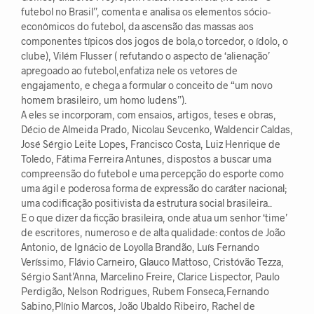
futebol no Brasil”, comenta e analisa os elementos sócio-
econômicos do futebol, da ascensão das massas aos
componentes típicos dos jogos de bola,o torcedor, o ídolo, o
clube), Vilém Flusser ( refutando o aspecto de ‘alienação’
apregoado ao futebol,enfatiza nele os vetores de
engajamento, e chega a formular o conceito de “um novo
homem brasileiro, um homo ludens”).
A eles se incorporam, com ensaios, artigos, teses e obras,
Décio de Almeida Prado, Nicolau Sevcenko, Waldencir Caldas,
José Sérgio Leite Lopes, Francisco Costa, Luiz Henrique de
Toledo, Fátima Ferreira Antunes, dispostos a buscar uma
compreensão do futebol e uma percepção do esporte como
uma ágil e poderosa forma de expressão do caráter nacional;
uma codificação positivista da estrutura social brasileira..
E o que dizer da ficção brasileira, onde atua um senhor ‘time’
de escritores, numeroso e de alta qualidade: contos de João
Antonio, de Ignácio de Loyolla Brandão, Luís Fernando
Veríssimo, Flávio Carneiro, Glauco Mattoso, Cristóvão Tezza,
Sérgio Sant’Anna, Marcelino Freire, Clarice Lispector, Paulo
Perdigão, Nelson Rodrigues, Rubem Fonseca,Fernando
Sabino,Plínio Marcos, João Ubaldo Ribeiro, Rachel de