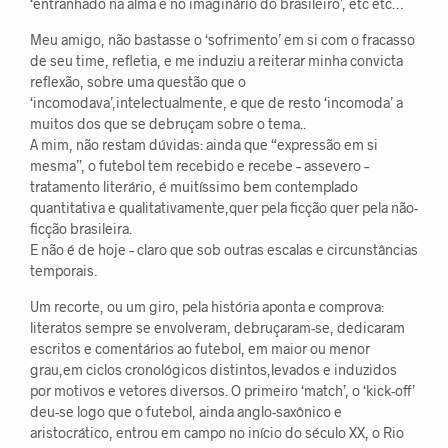
‘entranhado na alma e no imaginário do brasileiro’, etc etc…
Meu amigo, não bastasse o ‘sofrimento’ em si com o fracasso
de seu time, refletia, e me induziu a reiterar minha convicta
reflexão, sobre uma questão que o
‘incomodava’,intelectualmente, e que de resto ‘incomoda’ a
muitos dos que se debruçam sobre o tema..
A mim, não restam dúvidas: ainda que “expressão em si
mesma”, o futebol tem recebido e recebe – assevero –
tratamento literário, é muitíssimo bem contemplado
quantitativa e qualitativamente,quer pela ficção quer pela não-
ficção brasileira.
E não é de hoje – claro que sob outras escalas e circunstâncias
temporais.
Um recorte, ou um giro, pela história aponta e comprova:
literatos sempre se envolveram, debruçaram-se, dedicaram
escritos e comentários ao futebol, em maior ou menor
grau,em ciclos cronológicos distintos,levados e induzidos
por motivos e vetores diversos. O primeiro ‘match’, o ‘kick-off’
deu-se logo que o futebol, ainda anglo-saxônico e
aristocrático, entrou em campo no início do século XX, o Rio