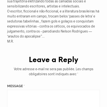
sua trajetória eletrizando todas as camadas sociais e
sensibilizando escritores, artistas e intelectuais.
O escritor, ficcional e não-ficcional, e a literatura brasileiras há
muito entraram em campo, trocam belos ‘passes de letra’ e
sedutoras tabelinhas , fazem gols e golaços e conquistam
expressivas vitórias – contra os céticos, os equivocados de
julgamento, contra os – parodiando Nelson Rodrigues —
‘arautos do apocalipse”…
M.R.
Leave a Reply
Votre adresse e-mail ne sera pas publiée.
Les champs
obligatoires sont indiqués avec
*
MESSAGE
*