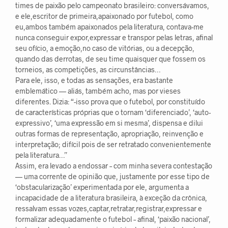
times de paixão pelo campeonato brasileiro: conversávamos,
e ele,escritor de primeira,apaixonado por futebol, como
eu,ambos também apaixonados pela literatura, contava-me
nunca conseguir expor,expressar e transpor pelas letras, afinal
seu ofício, a emoção,no caso de vitórias, ou a decepção,
quando das derrotas, de seu time quaisquer que fossem os
torneios, as competições, as circunstâncias…
Para ele, isso, e todas as sensações, era bastante
emblemático — aliás, também acho, mas por vieses
diferentes. Dizia: “-isso prova que o futebol, por constituído
de características próprias que o tornam ‘diferenciado’, ‘auto-
expressivo’, ‘uma expressão em si mesma’, dispensa e dilui
outras formas de representação, apropriação, reinvenção e
interpretação; difícil pois de ser retratado convenientemente
pela literatura…”
Assim, era levado a endossar – com minha severa contestação
— uma corrente de opinião que, justamente por esse tipo de
‘obstacularização’ experimentada por ele, argumenta a
incapacidade de a literatura brasileira, à exceção da crônica,
ressalvam essas vozes,captar,retratar,registrar,expressar e
formalizar adequadamente o futebol – afinal, ‘paixão nacional’,