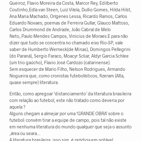
Queiroz, Flavio Moreira da Costa, Marcor Rey, Edilberto
Coutinho,Edla van Steen, Luiz Vilela, Duílio Gomes, Hilda Hilst,
Ana Maria Machado, Orígenes Lessa, Ricardo Ramos, Carlos
Eduardo Novaes; poemas de Ferreira Gullar, Glauco Mattoso,
Carlos Drummond de Andrade, João Cabral de Melo
Neto,.Paulo Mendes Campos, Vinicius de Moraes.E para não
dizer que tudo se concentra no chamado eixo Rio-SP, vale
saber de Humberto Werneck(de Minas), Domingos Pellegrini
(do Paraná), Sergio Faraco, Moacyr Scliar, Aldyr Garcia Schlee
(um trio gaúcho), Flavio José Cardozo (catarinense).
Sem esquecer de Mario Filho, Nelson Rodrigues, Armando
Nogueira que, como cronistas futebolísticos, fizeram (Alta,
quase sempre) literatura.
Então, como apregoar ‘distanciamento’ da literatura brasileira
com relação ao futebol, este não tratado como deveria por
aquela ?
Alguns chegam a almejar por uma ‘GRANDE OBRA’ sobre o
futebol: convêm tirar a equipe de campo, pois tal não existe
em nenhuma literatura do mundo qualquer que seja o assunto
,área ou seara…
A literatura brasileira, isso sim, é pródiga em notável