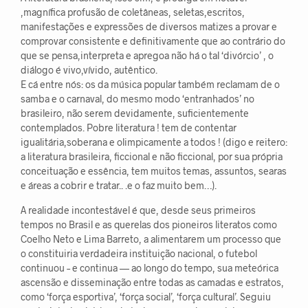
,magnífica profusão de coletâneas, seletas,escritos,
manifestações e expressões de diversos matizes a provar e
comprovar consistente e definitivamente que ao contrário do
que se pensa,interpreta e apregoa não há o tal ‘divórcio’ , o
diálogo é vivo,vívido, autêntico.
E cá entre nós: os da música popular também reclamam de o
samba e o carnaval, do mesmo modo ‘entranhados’ no
brasileiro, não serem devidamente, suficientemente
contemplados. Pobre literatura ! tem de contentar
igualitária,soberana e olimpicamente a todos ! (digo e reitero:
a literatura brasileira, ficcional e não ficcional, por sua própria
conceituação e essência, tem muitos temas, assuntos, searas
e áreas a cobrir e tratar.. .e o faz muito bem…).
A realidade incontestável é que, desde seus primeiros
tempos no Brasil e as querelas dos pioneiros literatos como
Coelho Neto e Lima Barreto, a alimentarem um processo que
o constituiria verdadeira instituição nacional, o futebol
continuou – e continua — ao longo do tempo, sua meteórica
ascensão e disseminação entre todas as camadas e estratos,
como ‘força esportiva’, ‘força social’, ‘força cultural’. Seguiu