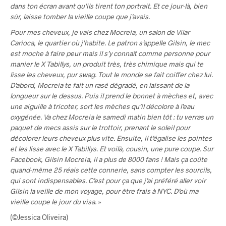
dans ton écran avant qu’ils tirent ton portrait. Et ce jour-là, bien
sûr, laisse tomber la vieille coupe que j’avais.
Pour mes cheveux, je vais chez Mocreia, un salon de Vilar
Carioca, le quartier où j’habite. Le patron s’appelle Gilsin, le mec
est moche à faire peur mais il s’y connaît comme personne pour
manier le X Tabillys, un produit très, très chimique mais qui te
lisse les cheveux, pur swag. Tout le monde se fait coiffer chez lui.
D’abord, Mocreia te fait un rasé dégradé, en laissant de la
longueur sur le dessus. Puis il prend le bonnet à mèches et, avec
une aiguille à tricoter, sort les mèches qu’il décolore à l’eau
oxygénée. Va chez Mocreia le samedi matin bien tôt : tu verras un
paquet de mecs assis sur le trottoir, prenant le soleil pour
décolorer leurs cheveux plus vite. Ensuite, il t’égalise les pointes
et les lisse avec le X Tabillys. Et voilà, cousin, une pure coupe. Sur
Facebook, Gilsin Mocreia, il a plus de 8000 fans ! Mais ça coûte
quand-même 25 réais cette connerie, sans compter les sourcils,
qui sont indispensables. C’est pour ça que j’ai préféré aller voir
Gilsin la veille de mon voyage, pour être frais à NYC. D’où ma
vieille coupe le jour du visa.
»
(©Jessica Oliveira)