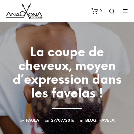
0
La coupe de
cheveux, moyen
d’expression dans
les favelas !
by
on
in
,
PAULA
27/07/2016
BLOG
FAVELA