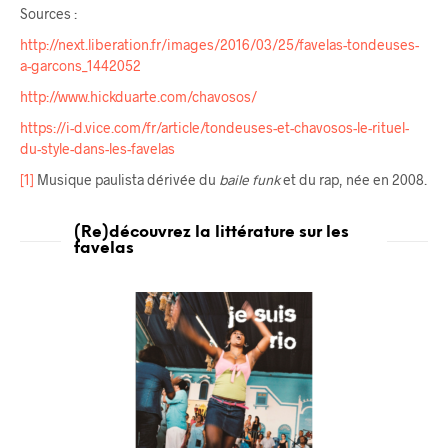
Sources :
http://next.liberation.fr/images/2016/03/25/favelas-tondeuses-
a-garcons_1442052
http://www.hickduarte.com/chavosos/
https://i-d.vice.com/fr/article/tondeuses-et-chavosos-le-rituel-
du-style-dans-les-favelas
[1]
Musique paulista dérivée du
baile funk
et du rap, née en 2008.
(Re)découvrez la littérature sur les
favelas