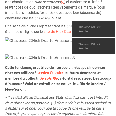
des chanteurs de
funk ostentação
[1]
, et customisé à l’infini !
N’ayant pas de quoi s’acheter des vêtements de marque (pour
imiter leurs modèles fortunés), c’est avec leur (absence de)
chevelure que les
chavosos
jouent.
Une série de clichés représentant les
chavosos
de São Paulo a
Chavoso ©Hick
Duarte
été mise en ligne sur le
site de Hick Duarte
.
Chavoso ©Hick
Duarte
Cette tendance, créatrice de lien social, n’est pas inconnue
chez nos éditions !
Jessica Oliveira
, auteure Anacaona et
membre du collectif
Je suis Rio
, a écrit dessus avec beaucoup
d’humour ! Voici un extrait de sa nouvelle « Rio de Janeiro /
New-York » :
«
T’es déjà allé au Consulat des Etats-Unis ? Là-bas, c’est interdit
de rentrer avec un portable, […] alors tu dois le laisser à quelqu’un
à l’extérieur et prier pour que ta coupe de cheveux parte pas en
free-style parce que tu peux pas te regarder une dernière fois