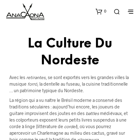
0
La Culture Du
Nordeste
Avec les
retirantes
, se sont exportés vers les grandes villes la
musique
forró
, la dentelle au fuseau, la cuisine traditionnelle
… un patrimoine typique du Nordeste.
La région qui a vu naître le Brésil moderne a conservé des
traditions séculaires : aujourd’hui encore, les joueurs de
guitare improvisent des joutes en des
battles
médiévaux, et
les colporteurs exposent leurs petits livres suspendus à une
corde à linge (littérature de
cordel
), où vous pourrez
apercevoir un Charlemagne au milieu des cactus, gravé sur
bois comme le veut la tradition de
xilogravura
.