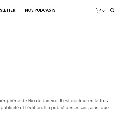
0
SLETTER
NOS PODCASTS
V
O
T
R
ériphérie de Rio de Janeiro. Il est docteur en lettres
E
 publicité et l’édition. Il a publié des essais, ainsi que
P
A
N
I
E