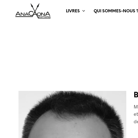
LIVRES
QUI SOMMES-NOUS 
B
M
et
de