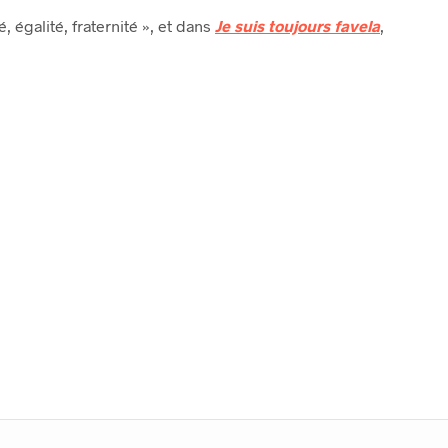
R
é, égalité, fraternité », et dans
Je suis toujours favela
,
E
S
T
V
I
D
E
.