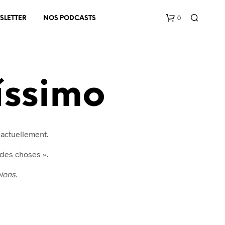
0
SLETTER
NOS PODCASTS
íssimo
 actuellement.
V
O
 des choses ».
T
R
ions.
E
P
A
N
I
E