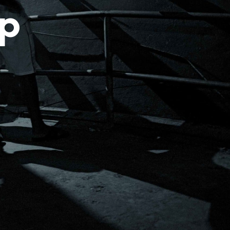
R
op
E
S
T
V
I
D
E
.