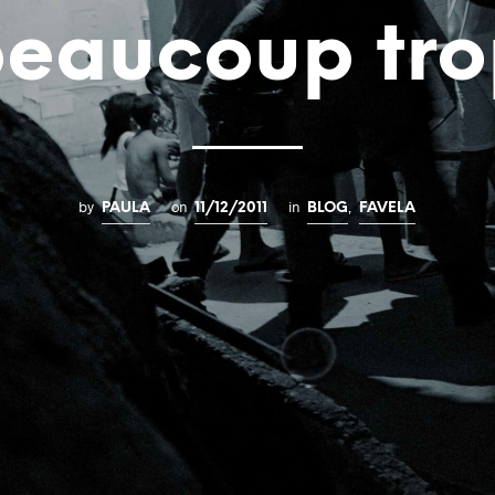
eaucoup tr
by
on
in
,
PAULA
11/12/2011
BLOG
FAVELA