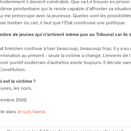
 évidemment il devient vulnérable. Que va-t-il trouver en prison ?
stème pénitentiaire qui le rende capable d’affronter sa situatio
qui me préoccupe avec la jeunesse. Quelles sont les possibilité
as tomber du ciel, il faut que l’État construise une politique.
ombre de jeunes qui n’arrivent même pas au Tribunal car ils 
’État brésilien continue à tuer beaucoup, beaucoup trop. Il y a eu
termination au présent – seule la victime a changé. L’ennemi de l
ouvoir punitif souterrain d’autrefois existe toujours. Il décide san
Constitution.
i est la victime ?
eunes, les noirs.
vembre 2009.
icle dans
Je suis favela