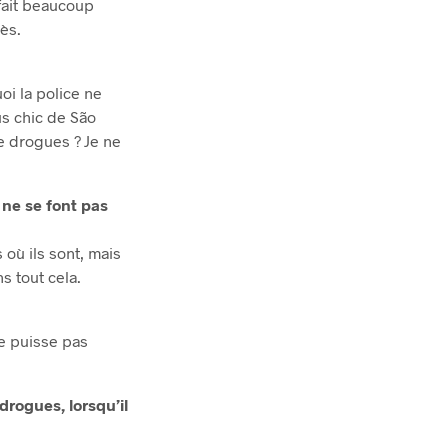
 fait beaucoup
rès.
oi la police ne
lus chic de São
e drogues ? Je ne
 ne se font pas
s où ils sont, mais
s tout cela.
ne puisse pas
drogues, lorsqu’il