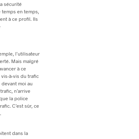
a sécurité
de temps en temps,
t à ce profil. Ils
e
mple, l’utilisateur
berté. Mais malgré
 avancer à ce
vis-à-vis du trafic
ve devant moi au
trafic, n’arrive
 que la police
afic. C’est sûr, ce
.
itent dans la