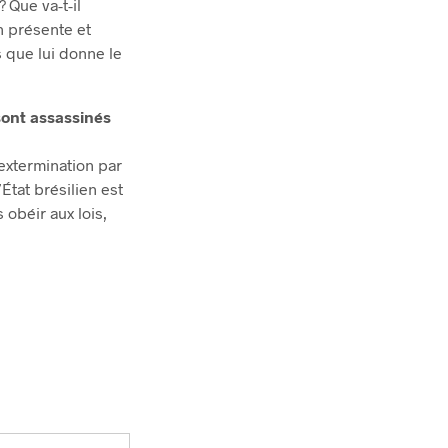
 Que va-t-il
n présente et
s que lui donne le
sont assassinés
 extermination par
’État brésilien est
s obéir aux lois,