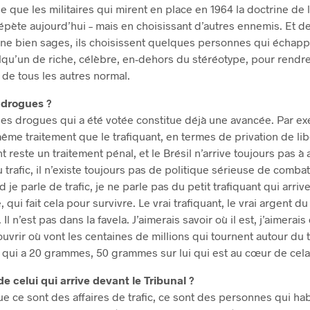
 que les militaires qui mirent en place en 1964 la doctrine de l
répète aujourd’hui – mais en choisissant d’autres ennemis. Et 
ne bien sages, ils choisissent quelques personnes qui échappen
lqu’un de riche, célèbre, en-dehors du stéréotype, pour rendr
de tous les autres normal.
e drogues ?
 les drogues qui a été votée constitue déjà une avancée. Par exe
même traitement que le trafiquant, en termes de privation de li
t reste un traitement pénal, et le Brésil n’arrive toujours pas à
 trafic, il n’existe toujours pas de politique sérieuse de combat 
je parle de trafic, je ne parle pas du petit trafiquant qui arri
 qui fait cela pour survivre. Le vrai trafiquant, le vrai argent du 
Il n’est pas dans la favela. J’aimerais savoir où il est, j’aimerais
uvrir où vont les centaines de millions qui tournent autour du tr
n qui a 20 grammes, 50 grammes sur lui qui est au cœur de cela
 de celui qui arrive devant le Tribunal ?
ue ce sont des affaires de trafic, ce sont des personnes qui hab