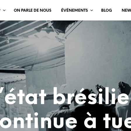
?
ON PARLE DE NOUS
ÉVÉNEMENTS
BLOG
NEW
’état brésili
ontinue à tu