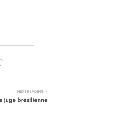
NEXT READING
e juge brésilienne