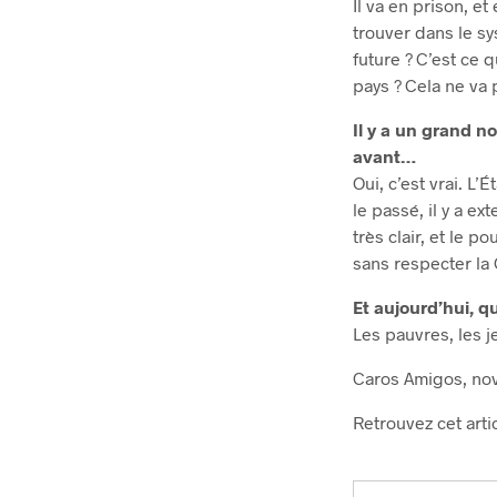
Il va en prison, et
trouver dans le sy
future ? C’est ce 
pays ? Cela ne va p
Il y a un grand n
avant…
Oui, c’est vrai. L
le passé, il y a ex
très clair, et le p
sans respecter la 
Et aujourd’hui, qu
Les pauvres, les j
Caros Amigos, no
Retrouvez cet art