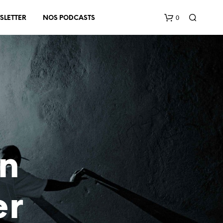
0
SLETTER
NOS PODCASTS
V
O
en
T
R
E
P
er
A
N
I
E