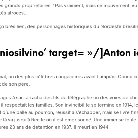
es grands propriétaires ? Pas vraiment, mais ce mouvement, v
ités atroces…
aço brésilien, des personnages historiques du Nordeste brésil
niosilvino’ target= »/]Anton
i
ocial, un des plus célèbres cangaceiros avant Lampião. Connu 
t de son père.
llages à sac, arracha des fils de télégraphe ou des voies de ch
 respectait les familles. Son invincibilité se termine en 1914, 
 d’une balle au poumon, réussit à s’échapper, mais se livre fin
e là va jusqu’à Recife où il est emprisonné. Une immense foule l
près 23 ans de détention en 1937. Il meurt en 1944.