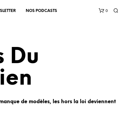
0
SLETTER
NOS PODCASTS
s Du
ien
V
O
T
R
 manque de modèles, les hors la loi deviennent
E
P
A
N
I
E