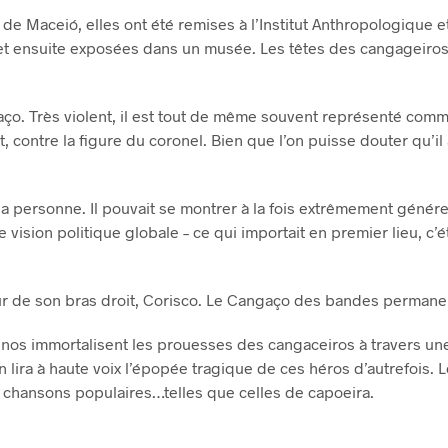
e Maceió, elles ont été remises à l’Institut Anthropologique e
et ensuite exposées dans un musée. Les têtes des cangageiros,
aço. Très violent, il est tout de même souvent représenté com
t, contre la figure du coronel. Bien que l’on puisse douter qu’il 
a personne. Il pouvait se montrer à la fois extrêmement génére
 vision politique globale – ce qui importait en premier lieu, c’é
our de son bras droit, Corisco. Le Cangaço des bandes permanen
nos immortalisent les prouesses des cangaceiros à travers une 
n lira à haute voix l’épopée tragique de ces héros d’autrefois. L
les chansons populaires…telles que celles de capoeira.