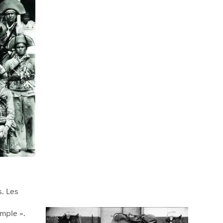
s. Les
mple ».