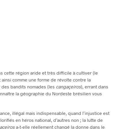
R
E
S
T
V
I
D
E
.
cette région aride et très difficile à cultiver (le
 ainsi comme une forme de révolte contre la
r des bandits nomades (les
cangaçeiros
), errant dans
connaître la géographie du Nordeste brésilien vous
nce, illégal mais indispensable, quand l’injustice est
orifiés en héros national, d’autres non ; la lutte de
aceiros
a-t-elle réellement changé la donne dans le