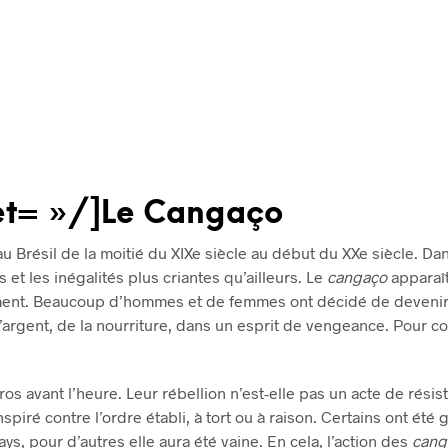
get= »/]Le Cangaço
u Brésil de la moitié du
XIXe
siècle au début du XXe siècle. Dans 
 et les inégalités plus criantes qu’ailleurs. Le
cangaço
apparaît
nement. Beaucoup d’hommes et de femmes ont décidé de deveni
l’argent, de la nourriture, dans un esprit de vengeance. Pour 
 avant l’heure. Leur rébellion n’est-elle pas un acte de résista
piré contre l’ordre établi, à tort ou à raison. Certains ont été gl
ys, pour d’autres elle aura été vaine. En cela, l’action des
cang