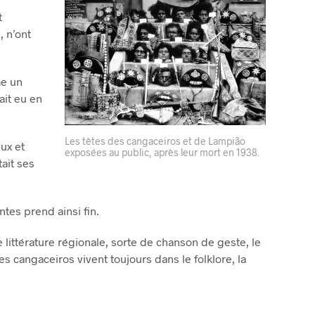
t
 n’ont
me un
ait eu en
Les têtes des cangaceiros et de Lampião
ux et
exposées au public, après leur mort en 1938.
tait ses
tes prend ainsi fin.
littérature régionale, sorte de chanson de geste, le
es cangaceiros vivent toujours dans le folklore, la