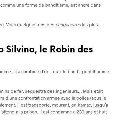
u comme une forme de banditisme, est ancré dans
ien. Voici quelques-uns des
cangaceiros
les plus
o Silvino, le Robin des
comme « La carabine d’or » ou « le bandit gentilhomme
emins de fer, séquestra des ingénieurs… Mais était
lors d’une confrontation armée avec la police (sous le
alement. Il est transporté, mourant, en hamac, jusqu’à
’attend à la prison. Il est condamné à 239 ans et huit