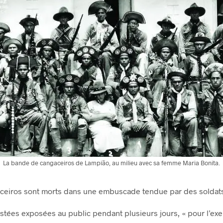
La bande de cangaceiros de Lampião, au milieu avec sa femme Maria Bonita.
gaceiros sont morts dans une embuscade tendue par des soldat
stées exposées au public pendant plusieurs jours, « pour l’exe