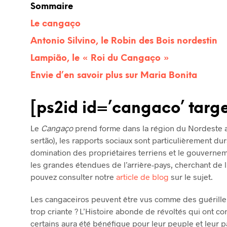
Sommaire
Le cangaço
Antonio Silvino, le Robin des Bois nordestin
Lampião, le « Roi du Cangaço »
Envie d’en savoir plus sur Maria Bonita
[ps2id id=’cangaco’ tar
Le
Cangaço
prend forme dans la région du Nordeste a
sertão), les rapports sociaux sont particulièrement durs
domination des propriétaires terriens et le gouver
les grandes étendues de l’arrière-pays, cherchant de 
pouvez consulter notre
article de blog
sur le sujet.
Les cangaceiros peuvent être vus comme des guérilleros
trop criante ? L’Histoire abonde de révoltés qui ont cons
certains aura été bénéfique pour leur peuple et leur pa