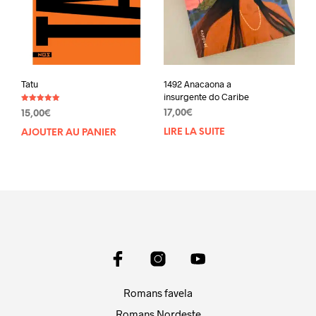
Tatu
1492 Anacaona a
insurgente do Caribe
Note
17,00
€
15,00
€
5.00
sur 5
LIRE LA SUITE
AJOUTER AU PANIER
Romans favela
Romans Nordeste