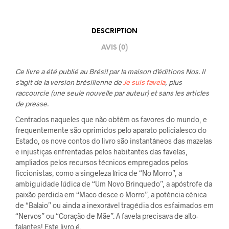
DESCRIPTION
AVIS (0)
Ce livre a été publié au Brésil par la maison d’éditions Nos. Il
s’agit de la version brésilienne de
Je suis favela
, plus
raccourcie (une seule nouvelle par auteur) et sans les articles
de presse.
Centrados naqueles que não obtêm os favores do mundo, e
frequentemente são oprimidos pelo aparato policialesco do
Estado, os nove contos do livro são instantâneos das mazelas
e injustiças enfrentadas pelos habitantes das favelas,
ampliados pelos recursos técnicos empregados pelos
ficcionistas, como a singeleza lírica de “No Morro”, a
ambiguidade lúdica de “Um Novo Brinquedo”, a apóstrofe da
paixão perdida em “Maco desce o Morro”, a potência cênica
de “Balaio” ou ainda a inexorável tragédia dos esfaimados em
“Nervos” ou “Coração de Mãe”. A favela precisava de alto-
falantes! Este livro é.