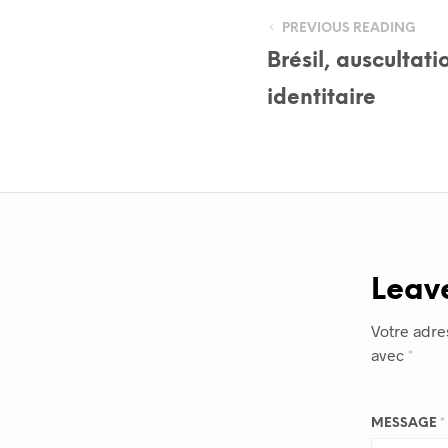
PREVIOUS READING
Brésil, auscultati
identitaire
Leav
Votre adre
avec
*
MESSAGE
*