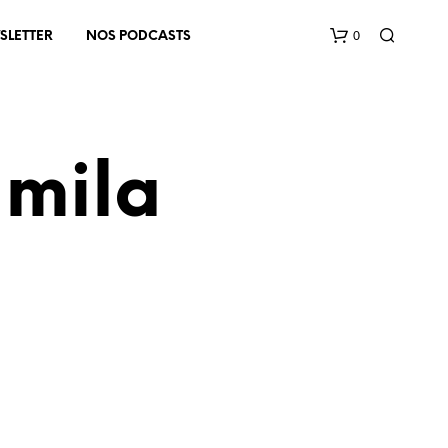
0
SLETTER
NOS PODCASTS
amila
V
O
T
R
E
P
A
N
I
E