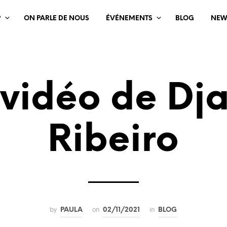
?
ON PARLE DE NOUS
ÉVÉNEMENTS
BLOG
NEW
vidéo de Dj
Ribeiro
by
on
in
PAULA
02/11/2021
BLOG