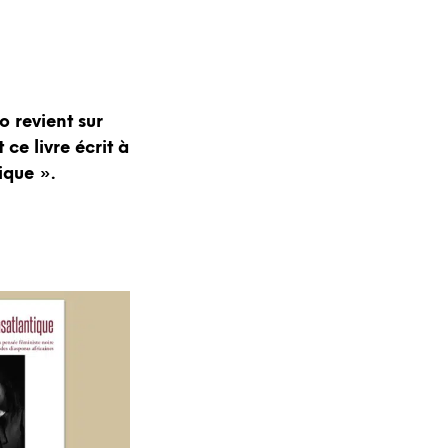
R
E
S
T
V
I
o revient sur
D
 ce livre écrit à
E
.
ique ».