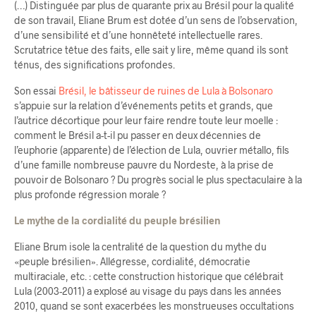
(…) Distinguée par plus de quarante prix au Brésil pour la qualité
de son travail, Eliane Brum est dotée d’un sens de l’observation,
d’une sensibilité et d’une honnêteté intellectuelle rares.
Scrutatrice têtue des faits, elle sait y lire, même quand ils sont
ténus, des significations profondes.
Son essai
Brésil, le bâtisseur de ruines de Lula à Bolsonaro
s’appuie sur la relation d’événements petits et grands, que
l’autrice décortique pour leur faire rendre toute leur moelle :
comment le Brésil a-t-il pu passer en deux décennies de
l’euphorie (apparente) de l’élection de Lula, ouvrier métallo, fils
d’une famille nombreuse pauvre du Nordeste, à la prise de
pouvoir de Bolsonaro ? Du progrès social le plus spectaculaire à la
plus profonde régression morale ?
Le mythe de la cordialité du peuple brésilien
Eliane Brum isole la centralité de la question du mythe du
«peuple brésilien». Allégresse, cordialité, démocratie
multiraciale, etc. : cette construction historique que célébrait
Lula (2003-2011) a explosé au visage du pays dans les années
2010, quand se sont exacerbées les monstrueuses occultations