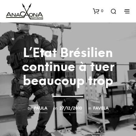
0
L’Etat Brésilien
continue à tuer
beaucoup trop
by
on
in
PAULA
27/12/2010
FAVELA