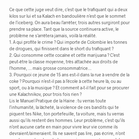
Ce que cette juge veut dire, c’est que le trafiquant qui a deux
kilos sur lui et sa Kalach en bandoulière n’est que le sommet
de l’iceberg. On aura beau l’arrêter, trois autres surgiront pour
prendre sa place. Tant que la source continuera active, le
problème ne s’arrêtera jamais, voilà la réalité.
1. A qui profite le crime ? Qui importe de Colombie les tonnes
de drogues, qui finissent dans le short du trafiquant ?
2. Qui consomme cette cocaïne et cette marijuana ? C’est
peut-être la classe moyenne, très attachée aux droits de
l’homme, … mais grosse consommatrice…
3. Pourquoi ce jeune de 15 ans est-il dans la rue à vendre de la
coke ? Pourquoi n’est-il pas à l’école à cette heure là, ou au
sport, ou à la musique ? Et comment a-t-il fait pour se procurer
une Kalachnikov, pour trois fois rien ?
Lis le Manuel Pratique de la Haine : tu verras toute
l’inhumanité, la lâcheté, la violence de ces bandits qui te
piquent tes Nike, ton portefeuille, ta voiture, mais tu verras
aussi qu’ils restent des hommes. Leur problème, c’est qu’ils
n’ont aucune carte en main pour vivre leur vie comme ils
devraient/aimeraient. Ils ne savent pas lire, pas écrire, n’ont