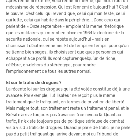
Après l’ennemi externe, voici l’ennemi interne, qui inclut tout un
mécanisme de répression. Qui est l’ennemi d’aujourd’hui ? C’est
le pauvre, c’est celui qui revendique, celui qui manifeste, celui
qui lutte, celui qui habite dans la périphérie… Donc ceux qui
parlent de « Onze septembre » emploient la même rhétorique
que les militaires qui mirent en place en 1964 la doctrine de la
sécurité nationale, qui se répète aujourd’hui – mais en
choisissant d’autres ennemis. Et de temps en temps, pour qu’on
se tienne bien sages, ils choisissent quelques personnes qui
échappent à ce profil. Ils vont capturer quelqu’un de riche,
célèbre, en-dehors du stéréotype, pour rendre
l’emprisonnement de tous les autres normal.
Et sur le trafic de drogues ?
La récente loi sur les drogues qui a été votée constitue déjà une
avancée. Par exemple, l’utilisateur ne reçoit plus le même
traitement que le trafiquant, en termes de privation de liberté.
Mais malgré tout, son traitement reste un traitement pénal, et le
Brésil n’arrive toujours pas à avancer à ce niveau là. Quant au
trafic, il n’existe toujours pas de politique sérieuse de combat
vis-à-vis du trafic de drogues. Quand je parle de trafic, je ne parle
pas du petit trafiquant qui arrive devant moi au Tribunal de