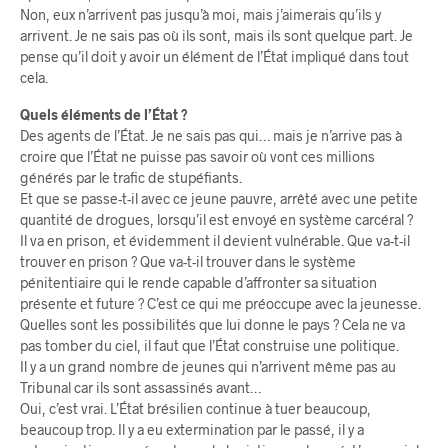
Non, eux n’arrivent pas jusqu’à moi, mais j’aimerais qu’ils y
arrivent. Je ne sais pas où ils sont, mais ils sont quelque part. Je
pense qu’il doit y avoir un élément de l’État impliqué dans tout
cela.
Quels éléments de l’État ?
Des agents de l’État. Je ne sais pas qui… mais je n’arrive pas à
croire que l’État ne puisse pas savoir où vont ces millions
générés par le trafic de stupéfiants.
Et que se passe-t-il avec ce jeune pauvre, arrêté avec une petite
quantité de drogues, lorsqu’il est envoyé en système carcéral ?
Il va en prison, et évidemment il devient vulnérable. Que va-t-il
trouver en prison ? Que va-t-il trouver dans le système
pénitentiaire qui le rende capable d’affronter sa situation
présente et future ? C’est ce qui me préoccupe avec la jeunesse.
Quelles sont les possibilités que lui donne le pays ? Cela ne va
pas tomber du ciel, il faut que l’État construise une politique.
Il y a un grand nombre de jeunes qui n’arrivent même pas au
Tribunal car ils sont assassinés avant…
Oui, c’est vrai. L’État brésilien continue à tuer beaucoup,
beaucoup trop. Il y a eu extermination par le passé, il y a