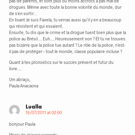
pas de parents, et sont plus ou moins accrocs à pas mal de
drogues. Même avec toute la bonne volonté du monde, dur
de s’en sortir…
En lisant Je suis Favela, tu verras aussi qu’il y en a beaucoup
qui résistent et qui essaient.
Ensuite, tu dis que le crime et la drogue tuent bien plus que la
police au Brésil…. Euh…. Heureusement non ? Et tu ne trouves
pas bizarre que la police tue autant ? Le rôle de la police, n’est-
il pas de protéger – tout le monde, classe populaire incluse ?
Quant à tes pronostics sur le succès présent et futur du
livre….
Um abraço,
Paula Anacaona
Lualla
16/07/2011 at 02:00
bonjour Paula
Merci de m’avoir repondu.