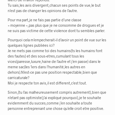
Tu sais,les avis divergent,chacun ses points de vue,le but
n’est pas de changer les opinions de l’autre.
Pour ma part,je ne fais pas partie d’une classe
« moyenne »,pas plus que je ne consomme de drogues et je
ne suis pas victime de cette violence dont tu sembles parler.
Pourquoi cela m’empecherait-il d’avoir un point de vue sur les
quelques lignes publiées ici?
Je ne mets pas comme toi des humains(ts les humains font
des fautes) et des sous-etres,cumulant tous les
vices(paresse,luxure,haine de l’autre et j’en passe) dans le
meme sac(les 1ers dans l’humanité,les autres en
dehors).N’est-ce pas une position respectable,bien que
carricaturale?
Moi je respecte ton avis,il est different,c’est tout.
Sinon,(tu l’as malheureusement compris autrement),bien que
n’etant pas optimiste(j’ai expliqué pourquoi),je te souhaite
evidemment du succes,comme j’en souhaite a toute
personne entreprenant une chose qu’elle croit etre positive.