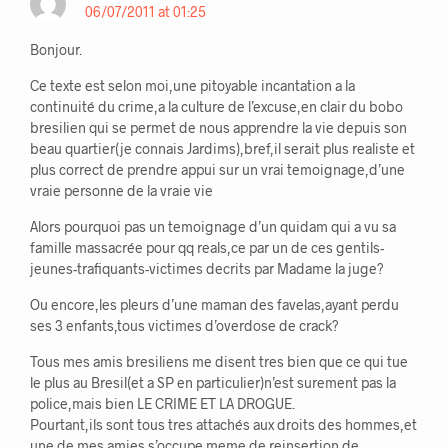
06/07/2011 at 01:25
Bonjour.
Ce texte est selon moi,une pitoyable incantation a la
continuité du crime,a la culture de l’excuse,en clair du bobo
bresilien qui se permet de nous apprendre la vie depuis son
beau quartier(je connais Jardims),bref,il serait plus realiste et
plus correct de prendre appui sur un vrai temoignage,d’une
vraie personne de la vraie vie
Alors pourquoi pas un temoignage d’un quidam qui a vu sa
famille massacrée pour qq reals,ce par un de ces gentils-
jeunes-trafiquants-victimes decrits par Madame la juge?
Ou encore,les pleurs d’une maman des favelas,ayant perdu
ses 3 enfants,tous victimes d’overdose de crack?
Tous mes amis bresiliens me disent tres bien que ce qui tue
le plus au Bresil(et a SP en particulier)n’est surement pas la
police,mais bien LE CRIME ET LA DROGUE.
Pourtant,ils sont tous tres attachés aux droits des hommes,et
une de mes amies s’occupe meme de reinsertion de