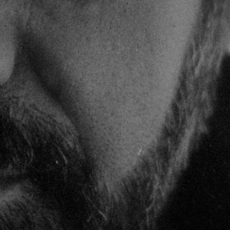
R
E
S
T
V
I
D
E
.