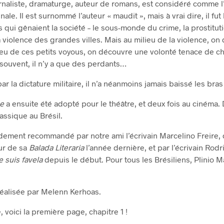
urnaliste, dramaturge, auteur de romans, est considéré comme 
inale. Il est surnommé l’auteur « maudit », mais à vrai dire, il fu
 qui gênaient la société – le sous-monde du crime, la prostituti
a violence des grandes villes. Mais au milieu de la violence, on
ieu de ces petits voyous, on découvre une volonté tenace de ch
 souvent, il n’y a que des perdants…
 la dictature militaire, il n’a néanmoins jamais baissé les bras 
e
a ensuite été adopté pour le théâtre, et deux fois au cinéma.
assique au Brésil.
udement recommandé par notre ami l’écrivain Marcelino Freire, qu
eur de sa
Balada Literaria
l’année dernière, et par l’écrivain Rodr
e suis favela
depuis le début. Pour tous les Brésiliens, Plinio 
réalisée par Melenn Kerhoas.
 voici la première page, chapitre 1 !