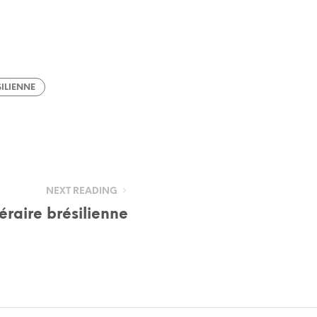
SILIENNE
NEXT READING
téraire brésilienne