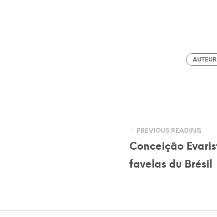
AUTEUR 
PREVIOUS READING
Conceição Evarist
favelas du Brésil