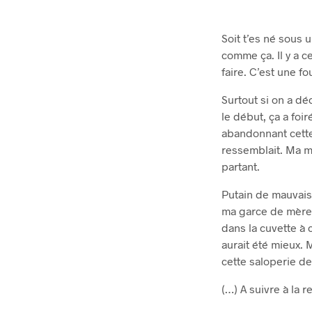
Soit t’es né sous u
comme ça. Il y a c
faire. C’est une fo
Surtout si on a dé
le début, ça a foi
abandonnant cette 
ressemblait. Ma mè
partant.
Putain de mauvaise
ma garce de mère 
dans la cuvette à 
aurait été mieux. 
cette saloperie de
(…) A suivre à la 