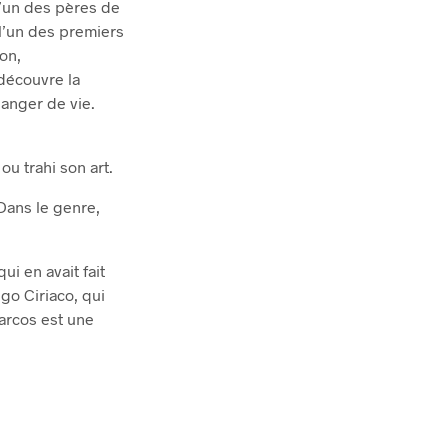
l’un des pères de
t l’un des premiers
on,
 découvre la
anger de vie.
ou trahi son art.
 Dans le genre,
i en avait fait
igo Ciriaco, qui
Marcos est une