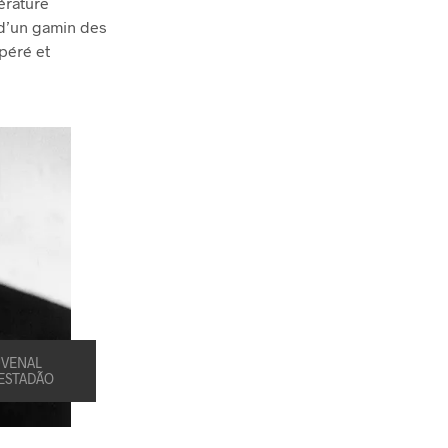
érature
e d’un gamin des
spéré et
UVENAL
ESTADÃO