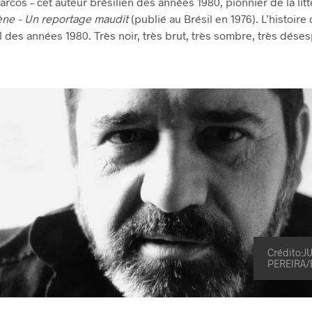
rcos – cet auteur brésilien des années 1980, pionnier de la litt
ne – Un reportage maudit
(publié au Brésil en 1976). L’histoir
l des années 1980. Très noir, très brut, très sombre, très dése
Crédito:J
PEREIRA/