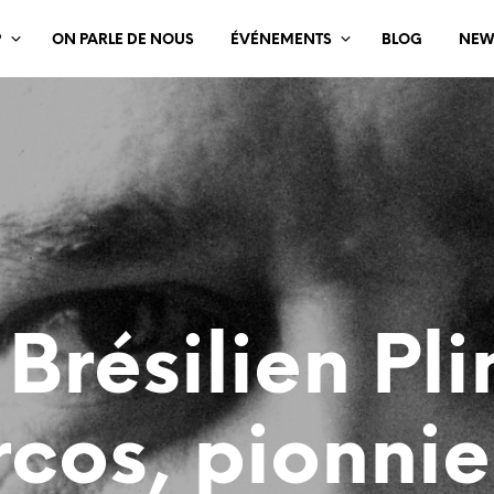
?
ON PARLE DE NOUS
ÉVÉNEMENTS
BLOG
NEW
 Brésilien Pli
cos, pionnie