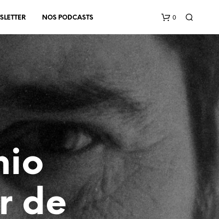
0
SLETTER
NOS PODCASTS
V
O
nio
T
R
E
P
r de
A
N
I
E