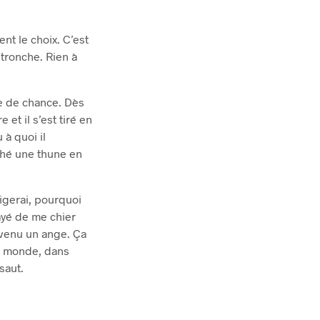
ent le choix. C’est
 tronche. Rien à
ne de chance. Dès
et il s’est tiré en
 à quoi il
ché une thune en
pigerai, pourquoi
ayé de me chier
devenu un ange. Ça
le monde, dans
saut.