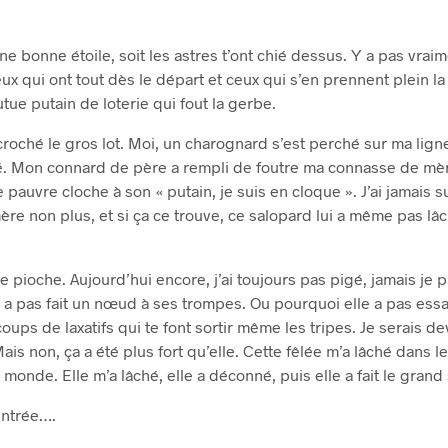
ne bonne étoile, soit les astres t’ont chié dessus. Y a pas vraim
eux qui ont tout dès le départ et ceux qui s’en prennent plein la
utue putain de loterie qui fout la gerbe.
croché le gros lot. Moi, un charognard s’est perché sur ma lig
ré. Mon connard de père a rempli de foutre ma connasse de mère 
pauvre cloche à son « putain, je suis en cloque ». J’ai jamais su
re non plus, et si ça ce trouve, ce salopard lui a même pas lâ
 pioche. Aujourd’hui encore, j’ai toujours pas pigé, jamais je 
a pas fait un nœud à ses trompes. Ou pourquoi elle a pas ess
coups de laxatifs qui te font sortir même les tripes. Je serais 
Mais non, ça a été plus fort qu’elle. Cette fêlée m’a lâché dans 
 monde. Elle m’a lâché, elle a déconné, puis elle a fait le grand 
rentrée….