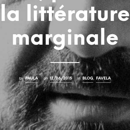
la littérature
marginale
by
on
in
,
PAULA
12/06/2015
BLOG
FAVELA