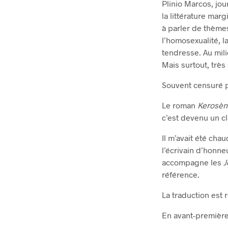
Plinio Marcos, jo
la littérature marg
à parler de thèmes
l’homosexualité, l
tendresse. Au mil
Mais surtout, très
Souvent censuré par
Le roman
Kerosèn
c’est devenu un cl
Il m’avait été cha
l’écrivain d’honn
accompagne les
J
référence.
La traduction est 
En avant-première,