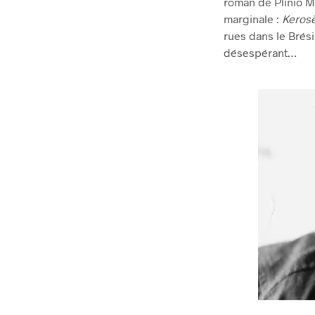
roman de Plinio Ma
marginale :
Kerosè
rues dans le Brési
désespérant…