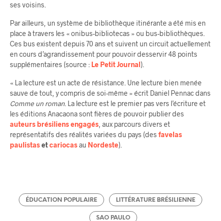
ses voisins.
Par ailleurs, un système de bibliothèque itinérante a été mis en
place à travers les « onibus-bibliotecas » ou bus-bibliothèques.
Ces bus existent depuis 70 ans et suivent un circuit actuellement
en cours d’agrandissement pour pouvoir desservir 48 points
supplémentaires (source :
Le Petit Journal
).
« La lecture est un acte de résistance. Une lecture bien menée
sauve de tout, y compris de soi-même » écrit Daniel Pennac dans
Comme un roman
. La lecture est le premier pas vers l’écriture et
les éditions Anacaona sont fières de pouvoir publier des
auteurs brésiliens engagés
, aux parcours divers et
représentatifs des réalités variées du pays (des
favelas
paulistas
et
cariocas
au
Nordeste
).
ÉDUCATION POPULAIRE
LITTÉRATURE BRÉSILIENNE
SAO PAULO