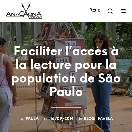
0
Faciliter l’accès à
la lecture pour la
population de São
Paulo
by
on
in
,
PAULA
16/09/2014
BLOG
FAVELA