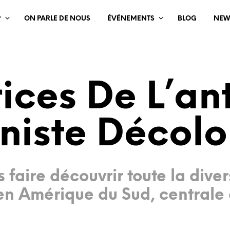
?
ON PARLE DE NOUS
ÉVÉNEMENTS
BLOG
NEW
rices De L’an
niste Décolo
 faire découvrir toute la dive
en Amérique du Sud, centrale 