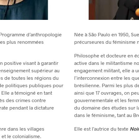
le Programme d’anthropologie
Née à São Paulo en 1950, Suel
 les plus renommées
précurseures du féminisme no
Philosophe et docteure en édu
n positive visant à garantir
active dans le militantisme n
l’enseignement supérieur au
engagement militant, elle a u
es de toutes les régions du
l’interconnexion entre les qu
 de politiques publiques pour
brésilienne. Parmi les plus d
 Elle a témoigné en tant
ainsi que 17 ouvrages, on peut
cès des crimes contre
gouvernementale et les femme
ate pendant la dictature
du domaine des études sur la 
dans le féminisme, tant au Br
re dans les villages
Elle est l’autrice du texte
Noir
et le colonialisme.