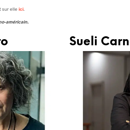
t sur elle
ici
.
no-américain.
to
Sueli Carn