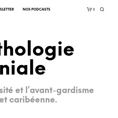
0
SLETTER
NOS PODCASTS
thologie
niale
V
O
T
R
rsité et l’avant-gardisme
E
P
et caribéenne.
A
N
I
E