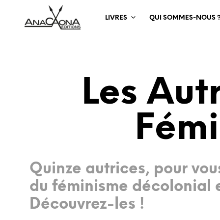
LIVRES
QUI SOMMES-NOUS 
Les Aut
Fémi
Quinze autrices, pour vous
du féminisme décolonial 
Découvrez-les !