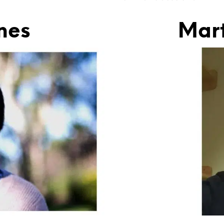
nes
Mart