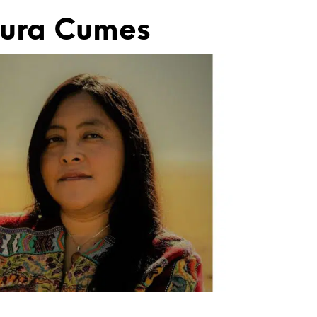
R
ura Cumes
E
S
T
V
I
D
E
.