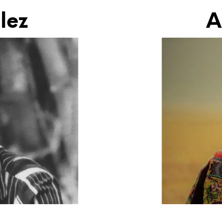
lez
A