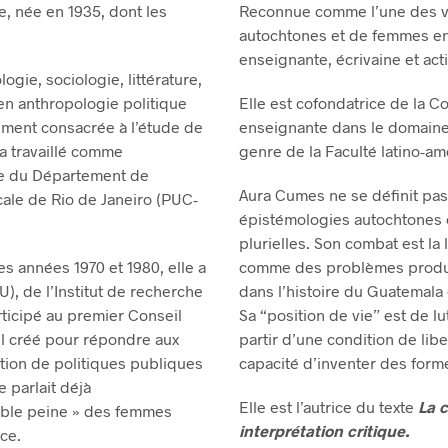
e, née en 1935, dont les
Reconnue comme l’une des v
autochtones et de femmes en
enseignante, écrivaine et ac
gie, sociologie, littérature,
 en anthropologie politique
Elle est cofondatrice de la 
lement consacrée à l’étude de
enseignante dans le domaine
e a travaillé comme
genre de la Faculté latino-a
ice du Département de
Aura Cumes ne se définit pas
icale de Rio de Janeiro (PUC-
épistémologies autochtones e
plurielles. Son combat est la
s années 1970 et 1980, elle a
comme des problèmes produi
), de l’Institut de recherche
dans l’histoire du Guatemala e
articipé au premier Conseil
Sa “position de vie” est de l
il créé pour répondre aux
partir d’une condition de libe
tion de politiques publiques
capacité d’inventer des forme
 parlait déjà
Elle est l’autrice du texte
La c
ouble peine » des femmes
interprétation critique.
ce.