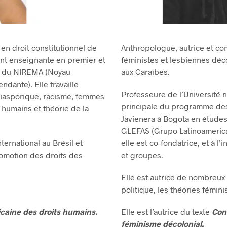
 en droit constitutionnel de
Anthropologue, autrice et co
ent enseignante en premier et
féministes et lesbiennes déc
le du NIREMA (Noyau
aux Caraïbes.
ndante). Elle travaille
Professeure de l’Université 
diasporique, racisme, femmes
principale du programme des 
s humains et théorie de la
Javienera à Bogota en études
GLEFAS (Grupo Latinoamerica
ernational au Brésil et
elle est co-fondatrice, et à l
omotion des droits des
et groupes.
Elle est autrice de nombreux 
politique, les théories fémini
caine des droits humains.
Elle est l’autrice du texte
Con
féminisme décolonial.