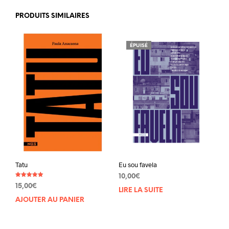
PRODUITS SIMILAIRES
ÉPUISÉ
Tatu
Eu sou favela
10,00
€
Note
15,00
€
5.00
LIRE LA SUITE
sur 5
AJOUTER AU PANIER