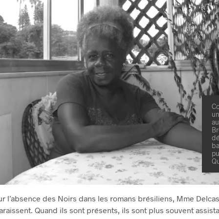
Co
un
au
Br
dé
ba
pu
Qu
our l’absence des Noirs dans les romans brésiliens, Mme Delcas
araissent. Quand ils sont présents, ils sont plus souvent assista