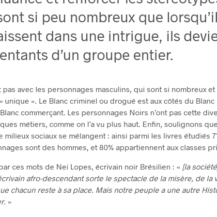
sont si peu nombreux que lorsqu’i
issent dans une intrigue, ils devi
entants d’un groupe entier.
t pas avec les personnages masculins, qui sont si nombreux et
 unique ». Le Blanc criminel ou drogué est aux côtés du Blanc
 Blanc commerçant. Les personnages Noirs n’ont pas cette diver
lques métiers, comme on l’a vu plus haut. Enfin, soulignons qu
e milieux sociaux se mélangent : ainsi parmi les livres étudiés 
nages sont des hommes, et 80% appartiennent aux classes pri
ar ces mots de Nei Lopes, écrivain noir Brésilien : «
[la sociét
crivain afro-descendant sorte le spectacle de la misère, de la 
que chacun reste à sa place. Mais notre peuple a une autre Histo
er
. »