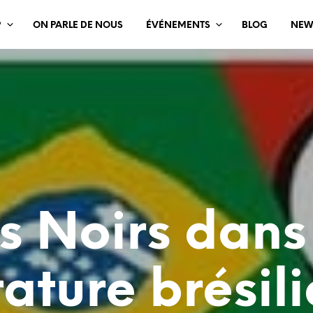
?
ON PARLE DE NOUS
ÉVÉNEMENTS
BLOG
NEW
s Noirs dans
érature brésil