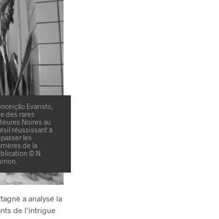
nceição Evaristo,
e des rares
teures Noires au
ésil réussissant à
passer les
rrières de la
blication © N.
irion.
tagnè a analysé la
nts de l’intrigue