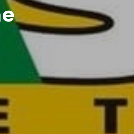
R
ne
E
S
T
V
I
D
E
.