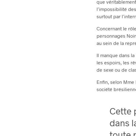
que véritablement
l’impossibilité de
surtout par l’inte
Concernant le rôle
personnages Noirs,
au sein de la repr
Il manque dans la 
les espoirs, les r
de sexe ou de clas
Enfin, selon Mme D
société brésilienn
Cette 
dans la
toute 