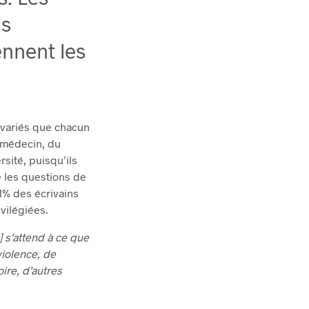
ls
ennent les
 variés que chacun
 médecin, du
sité, puisqu’ils
e les questions de
71% des écrivains
vilégiées.
é] s’attend à ce que
violence, de
ire, d’autres