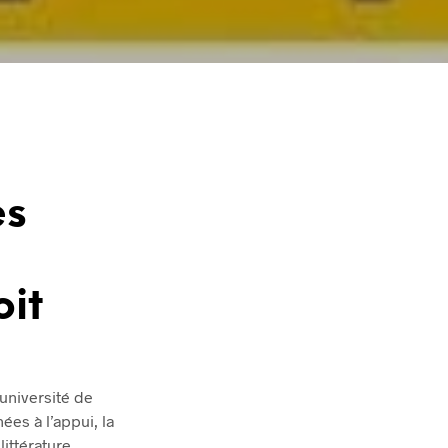
es
oit
université de
ées à l’appui, la
ittérature.