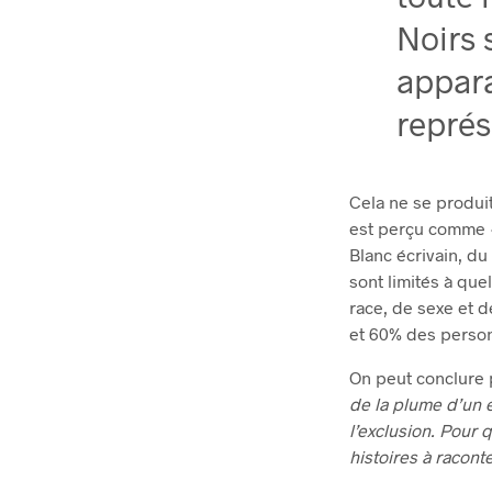
Noirs 
appara
représ
Cela ne se produi
est perçu comme «
Blanc écrivain, du
sont limités à que
race, de sexe et d
et 60% des person
On peut conclure p
de la plume d’un é
l’exclusion. Pour 
histoires à racont