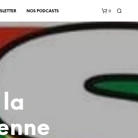
0
SLETTER
NOS PODCASTS
V
O
 la
T
R
E
P
ienne
A
N
I
E