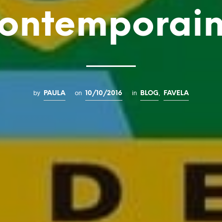
ontemporai
by
on
in
,
PAULA
10/10/2016
BLOG
FAVELA