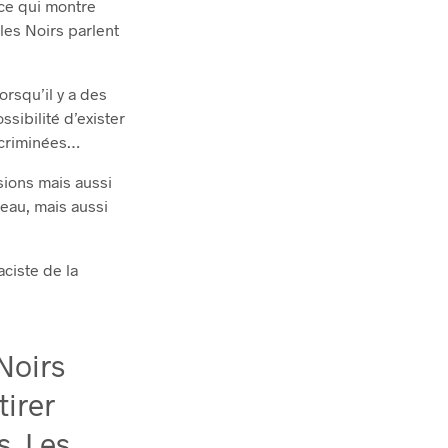
 ce qui montre
les Noirs parlent
orsqu’il y a des
sibilité d’exister
iscriminées…
sions mais aussi
peau, mais aussi
aciste de la
Noirs
tirer
s. Les