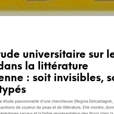
ude universitaire sur l
dans la littérature
enne : soit invisibles, s
typés
une étude passionnante d’une chercheuse (Regina Delcastagnè, 
 questions de couleur de peau et de littérature. Elle montre, donn
éréotypes raciaux et la faible représentation des Noirs dans la l