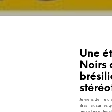
Une ét
Noirs 
brésili
stéréo
Je viens de lire 
Brasilia), sur les
persistance des st