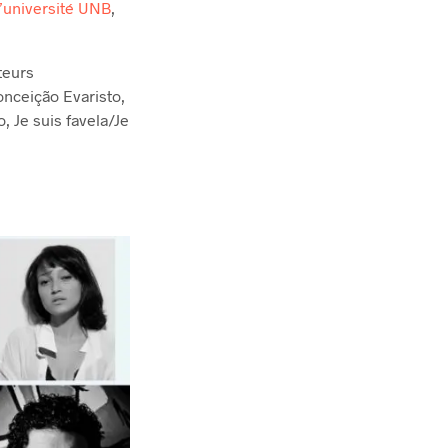
l’université UNB
,
teurs
onceição Evaristo,
, Je suis favela/Je