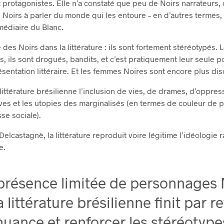
 protagonistes. Elle n’a constaté que peu de Noirs narrateurs,
s Noirs à parler du monde qui les entoure – en d’autres termes, 
rmédiaire du Blanc.
 des Noirs dans la littérature : ils sont fortement stéréotypés. L
 ils sont drogués, bandits, et c’est pratiquement leur seule pos
ésentation littéraire. Et les femmes Noires sont encore plus d
littérature brésilienne l’inclusion de vies, de drames, d’oppres
êves et les utopies des marginalisés (en termes de couleur de 
se sociale).
elcastagnè, la littérature reproduit voire légitime l’idéologie r
e.
présence limitée de personnages 
 littérature brésilienne finit par re
nuance et renforcer les stéréotype