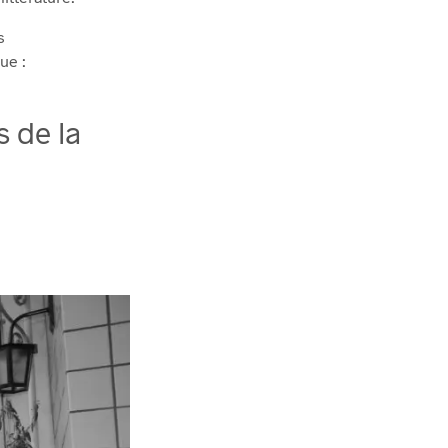
s
ue :
 de la