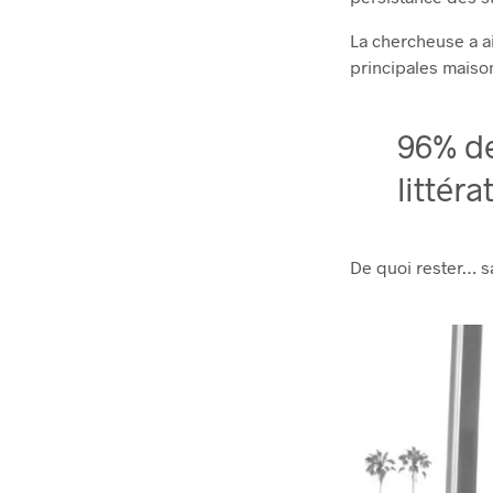
La chercheuse a a
principales maison
96% de
littér
De quoi rester… s