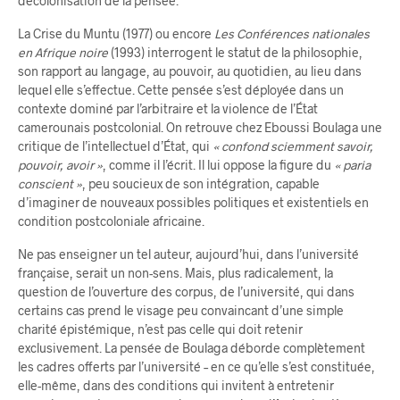
décolonisation de la pensée.
La Crise du Muntu (1977) ou encore
Les Conférences nationales
en Afrique noire
(1993) interrogent le statut de la philosophie,
son rapport au langage, au pouvoir, au quotidien, au lieu dans
lequel elle s’effectue. Cette pensée s’est déployée dans un
contexte dominé par l’arbitraire et la violence de l’État
camerounais postcolonial. On retrouve chez Eboussi Boulaga une
critique de l’intellectuel d’État, qui
« confond sciemment savoir,
pouvoir, avoir »
, comme il l’écrit. Il lui oppose la figure du
« paria
conscient »
, peu soucieux de son intégration, capable
d’imaginer de nouveaux possibles politiques et existentiels en
condition postcoloniale africaine.
Ne pas enseigner un tel auteur, aujourd’hui, dans l’université
française, serait un non-sens. Mais, plus radicalement, la
question de l’ouverture des corpus, de l’université, qui dans
certains cas prend le visage peu convaincant d’une simple
charité épistémique, n’est pas celle qui doit retenir
exclusivement. La pensée de Boulaga déborde complètement
les cadres offerts par l’université – en ce qu’elle s’est constituée,
elle-même, dans des conditions qui invitent à entretenir