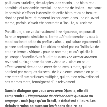
politiques plurielles, des utopies, des chants, une histoire du
sensible, et rassemble avec lui une somme de textes. Il me paraît
impossible d’effacer la densité de cette histoire ou sa beauté,
dont on peut faire intimement l’expérience, dans une vie, avant
même, parfois, d’avoir été confronté à l’insulte, au racisme.
Par ailleurs, si on voulait vraiment être rigoureux, on pourrait
faire un reproche similaire au terme « Afrodescendant » ou à la
mobilisation répétée du préfixe « afro- », qui sature également la
pensée contemporaine. Les Africains n’ont pas eu l’initiative de
créer le terme « Afrique » pour se nommer, ce qu’explicite le
philosophe Valentin-Yves Mudimbe dans
The Idea of Africa
en
revenant sur la genèse du nom « Afrique ». Alors on peut
effectivement décider de créer de nouveaux mots, qui ne
seraient pas marqués du sceau de la violence, comme on peut
être attentif aux pratiques multiples, qui, tout en réinvestissant
ces mêmes mots, témoignent d’un relèvement.
Dans le dialogue que vous avez avec Djamila, elle dit
comprendre
« l’importance de réviser cette question du
langage »
mais juge qu’au Brésil, le débat est ailleurs. Les
débats terminologiques sur les façons de dire les