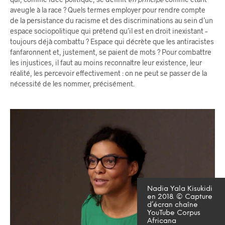
aveugle à la race ? Quels termes employer pour rendre compte
de la persistance du racisme et des discriminations au sein d’un
espace sociopolitique qui prétend qu’il est en droit inexistant –
toujours déjà combattu ? Espace qui décrète que les antiracistes
fanfaronnent et, justement, se paient de mots ? Pour combattre
les injustices, il faut au moins reconnaître leur existence, leur
réalité, les percevoir effectivement : on ne peut se passer de la
nécessité de les nommer, précisément.
Nadia Yala Kisukidi
en 2018. © Capture
d’écran chaîne
YouTube Corpus
Africana