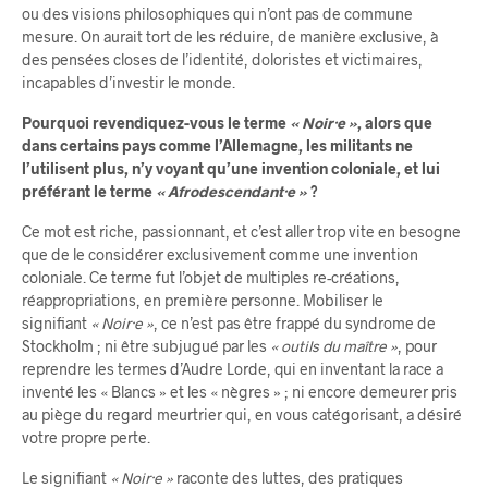
ou des visions philosophiques qui n’ont pas de commune
mesure. On aurait tort de les réduire, de manière exclusive, à
des pensées closes de l’identité, doloristes et victimaires,
incapables d’investir le monde.
Pourquoi revendiquez-vous le terme
« Noir·e »
, alors que
dans certains pays comme l’Allemagne, les militants ne
l’utilisent plus, n’y voyant qu’une invention coloniale, et lui
préférant le terme
« Afrodescendant·e »
?
Ce mot est riche, passionnant, et c’est aller trop vite en besogne
que de le considérer exclusivement comme une invention
coloniale. Ce terme fut l’objet de multiples re-créations,
réappropriations, en première personne. Mobiliser le
signifiant
« Noir·e »
, ce n’est pas être frappé du syndrome de
Stockholm ; ni être subjugué par les
« outils du maître »
, pour
reprendre les termes d’Audre Lorde, qui en inventant la race a
inventé les « Blancs » et les « nègres » ; ni encore demeurer pris
au piège du regard meurtrier qui, en vous catégorisant, a désiré
votre propre perte.
Le signifiant
« Noir·e »
raconte des luttes, des pratiques