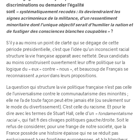
discriminations ou demander l’égalité
sont
« systématiquement recodés : ils deviendraient les
signes acrimonieux de la militance, d’un ressentiment
minoritaire dont l’unique objectif serait d’humilier la nation et
de fustiger des consciences blanches coupables »
?
S’il y a au moins un point de clarté qui se dégage de cette
période présidentielle, c’est que l’idée qu’un inconscient racial
structure la vie française apparaît avec netteté. Deux candidats
au moins construisent ouvertement leur offre politique sur la
logique du « eux » contre « nous », et beaucoup de Français se
reconnaissent
a priori
dans leurs propositions.
La question qui structure la vie politique française n’est pas celle
de l’universalisme contre le communautarisme des minorités ;
elle ne l’a de toute façon peut-être jamais été (ou seulement sur
le mode du divertissement). C’est celle du racisme. Et pour le
dire avec les termes de Stuart Hall, celle d’un
« fondamentalisme
racial »
, qui fait fi des clivages politiques gauche/droite. Soit le
refus de considérer, pour une frange de notre société, que la
France possède une histoire épaisse qui ne se réduit pas
exclusivement à ses frontières européennes, et à la blancheur