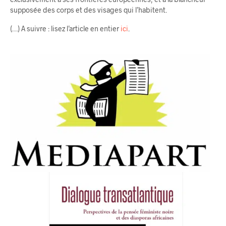
supposée des corps et des visages qui l’habitent.
(…) A suivre : lisez l’article en entier
ici
.