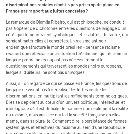
discriminations raciales n’ont-ils pas pris trop de place en
France par rapport aux luttes concrètes ?
La remarque de Djamila Ribeiro, qui est philosophe, ne conduit
pas à opérer de dichotomie entre les questions de langage d’un
côté, qui demeureraient symboliques, et les luttes, de l’autre, qui
seraient matérielles et concrètes. Un racisme antinoir
endémique structure le monde brésilien – penser ce racisme
requiert une réflexion sur la situation brésilienne, qui réclame un
langage propre ne recoupant pas nécessairement les
questionnements qui traversent les mondes noirs européens,
lesquels, d’ailleurs, ne sont pas univoques.
Aussi, si l’on regarde ce qui se passe en France, les questions de
langage ne visent pas à déréaliser les luttes contre les
discriminations, en multipliant les raffinements terminologiques.
Elles se déploient au cœur d’un univers politique, intellectuel et
idéologique où il est difficile de nommer non seulement la réalité
du racisme, mais aussi ce qui fait la société française en elle-
même, dans sa pluralité. Comment dire la persistance de formes
systémiques et effectives du racisme au sein d’une République
qui, comme idée politique, se définit
en principe
comme étant