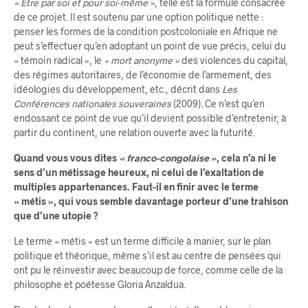
« Être par soi et pour soi-même »
, telle est la formule consacrée
de ce projet. Il est soutenu par une option politique nette :
penser les formes de la condition postcoloniale en Afrique ne
peut s’effectuer qu’en adoptant un point de vue précis, celui du
« témoin radical », le
« mort anonyme »
des violences du capital,
des régimes autoritaires, de l’économie de l’armement, des
idéologies du développement, etc., décrit dans
Les
Conférences nationales souveraines
(2009). Ce n’est qu’en
endossant ce point de vue qu’il devient possible d’entretenir, à
partir du continent, une relation ouverte avec la futurité.
Quand vous vous dites
« franco-congolaise »
, cela n’a ni le
sens d’un métissage heureux, ni celui de l’exaltation de
multiples appartenances. Faut-il en finir avec le terme
« métis », qui vous semble davantage porteur d’une trahison
que d’une utopie ?
Le terme « métis » est un terme difficile à manier, sur le plan
politique et théorique, même s’il est au centre de pensées qui
ont pu le réinvestir avec beaucoup de force, comme celle de la
philosophe et poétesse Gloria Anzaldua.