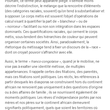
Pourtant, ce terme peut apparaître piégé. Il semble moins
décrire l’indistinction, le mélange que la rencontre d’éléments
(des catégories raciales, souvent) qu’on tend à substantialiser et
à opposer. Le corps métis est souvent l’objet d’opérations de
calcul visant à quantifier la part de « blancheur » ou de
« noirceur » facilitant ou non son intégration dans les espaces
dominants. Ces quantifications raciales, qui cernent le corps
métis, sous-tendent des hiérarchies de couleur qui peuvent
organiser certaines sociétés. Ainsi, paradoxalement, la
rhétorique du métissage tend à fixer un discours de la « race »
dont on croyait pouvoir s’affranchir avec elle.
Aussi, le terme
« franco-congolaise »
, quand je le mobilise, ne
vise pas à exalter une identité métisse, de multiples
appartenances. Il rappelle certes des filiations, des parentés,
mais ces filiations sont politiques. Les récits, les références à
partir desquels les diasporas se construisent hors du continent
africain ne renvoient pas uniquement à des questions d’origine
ou à des affaires de famille ; ils se nourrissent également de
moments politiques. Les rêves d’indépendance portés par nos
mères et nos pères sur le continent africain demeurent
signifiants politiquement, quels que soient les territoires où