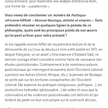
consciemment, pour reprendre une analyse d’Ambroise Kom,
une forme de
« subalternité »
.
Vous venez de coordonner un numéro de
Politique
africaine
intitulé
« Eboussi Boulaga, défaite et utopies »
. Sans
prétendre résumer en quelques lignes la pensée de ce
philosophe, quels sont les principaux points de son œuvre
qu’on peut activer pour notre présent ?
Je me rappelle encore l’effet de ma première lecture et de la
découverte de
La Crise du Muntu
.Le livre a été publié en 1977, en
langue française, un an avant
L’Orientalisme
d’Edward Saïd, ce
dernier ouvrage étant considéré comme l’acte de naissance des
études postcoloniales. Contrairement à de nombreux auteurs
postcoloniaux qui interrogent la manière dont l’Occident colonial
a produit ses Autres (Orient, Afrique, etc.), la pensée de Boulaga
ne porte pas sur les écritures conquérantes de l’Occident
colonial. Elle examine les pratiques (religieuses, politiques…), les
productions textuelles (philosophie…) de celles et ceux que la
colonisation et les violences postcoloniales ont détruits et qui
tentent de parler en leur nom propre sur le continent africain.