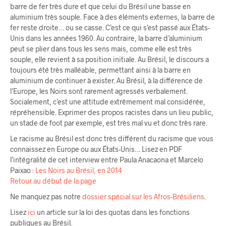
barre de fer très dure et que celui du Brésil une basse en
aluminium très souple. Face à des éléments externes, la barre de
fer reste droite… ou se casse. C’est ce qui s’est passé aux États-
Unis dans les années 1960. Au contraire, la barre d’aluminium
peut se plier dans tous les sens mais, comme elle est très
souple, elle revient à sa position initiale. Au Brésil, le discours a
toujours été très malléable, permettant ainsi à la barre en
aluminium de continuer à exister. Au Brésil, à la différence de
l’Europe, les Noirs sont rarement agressés verbalement.
Socialement, c’est une attitude extrêmement mal considérée,
répréhensible. Exprimer des propos racistes dans un lieu public,
un stade de foot par exemple, est très mal vu et donc très rare.
Le racisme au Brésil est donc très différent du racisme que vous
connaissez en Europe ou aux États-Unis… Lisez en PDF
l’intégralité de cet interview entre Paula Anacaona et Marcelo
Paixao :
Les Noirs au Brésil, en 2014
Retour au début de la page
Ne manquez pas notre
dossier spécial sur les Afros-Brésiliens
.
Lisez
ici
un article sur la loi des quotas dans les fonctions
publiques au Brésil.