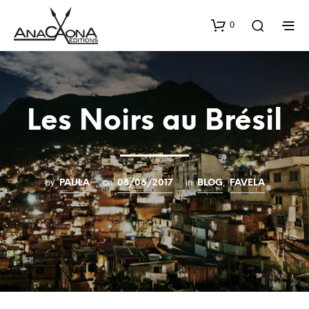
0
Les Noirs au Brésil
by
on
in
,
PAULA
08/06/2017
BLOG
FAVELA