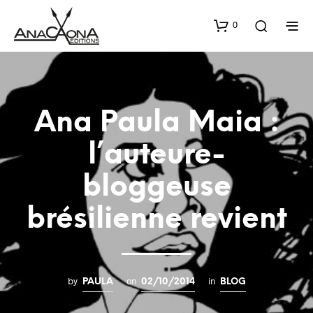
0
Ana Paula Maia :
l’auteure-
bloggeuse
brésilienne revient
by
on
in
PAULA
02/10/2014
BLOG