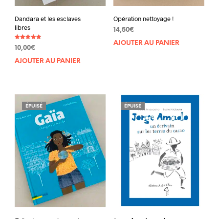
Dandara et les esclaves
Opération nettoyage !
libres
14,50
€
AJOUTER AU PANIER
Note
10,00
€
4.83
sur 5
AJOUTER AU PANIER
ÉPUISÉ
ÉPUISÉ