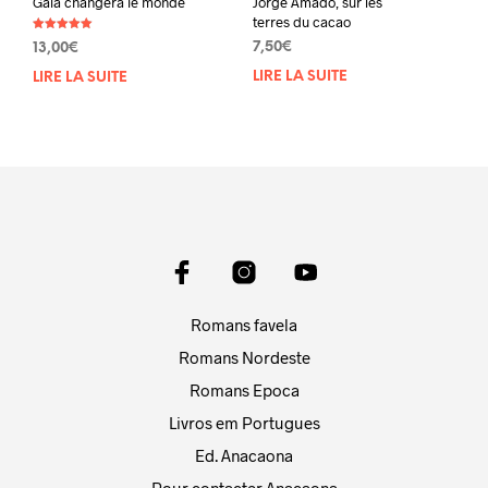
Gaïa changera le monde
Jorge Amado, sur les
terres du cacao
Note
7,50
€
13,00
€
5.00
sur 5
LIRE LA SUITE
LIRE LA SUITE
Romans favela
Romans Nordeste
Romans Epoca
Livros em Portugues
Ed. Anacaona