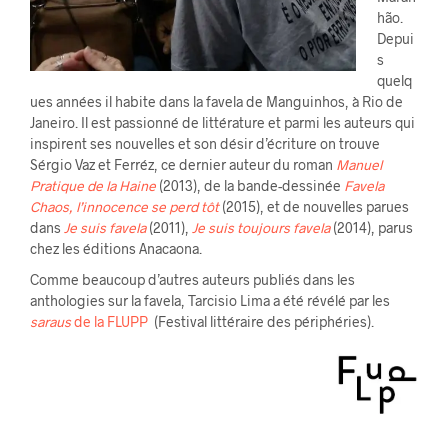
hão.
Depui
s
quelq
ues années il habite dans la favela de Manguinhos, à Rio de
Janeiro. Il est passionné de littérature et parmi les auteurs qui
inspirent ses nouvelles et son désir d’écriture on trouve
Sérgio Vaz et Ferréz, ce dernier auteur du roman
Manuel
Pratique de la Haine
(2013), de la bande-dessinée
Favela
Chaos, l’innocence se perd tôt
(2015), et de nouvelles parues
dans
Je suis favela
(2011),
Je suis toujours favela
(2014), parus
chez les éditions Anacaona.
Comme beaucoup d’autres auteurs publiés dans les
anthologies sur la favela, Tarcisio Lima a été révélé par les
saraus
de la FLUPP
(Festival littéraire des périphéries).