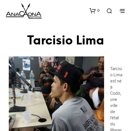
0
Tarcisio Lima
Tarcisi
o Lima
est né
à
Codó,
une
ville
de
l’état
du
Maran