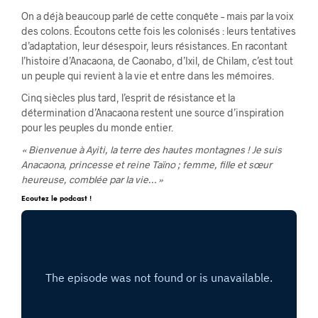
On a déjà beaucoup parlé de cette conquête – mais par la voix
des colons. Écoutons cette fois les colonisés : leurs tentatives
d’adaptation, leur désespoir, leurs résistances. En racontant
l’histoire d’Anacaona, de Caonabo, d’Ixil, de Chilam, c’est tout
un peuple qui revient à la vie et entre dans les mémoires.
Cinq siècles plus tard, l’esprit de résistance et la
détermination d’Anacaona restent une source d’inspiration
pour les peuples du monde entier.
« Bienvenue à Ayiti, la terre des hautes montagnes ! Je suis
Anacaona, princesse et reine Taïno ; femme, fille et sœur
heureuse, comblée par la vie… »
Ecoutez le podcast !