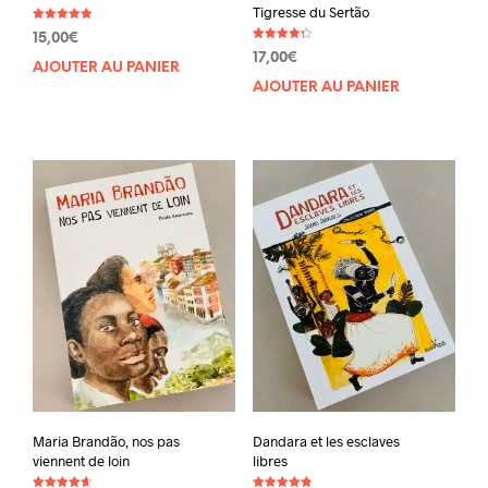
Tigresse du Sertão
Note
15,00
€
4.89
Note
sur 5
17,00
€
4.33
AJOUTER AU PANIER
sur 5
AJOUTER AU PANIER
Maria Brandão, nos pas
Dandara et les esclaves
viennent de loin
libres