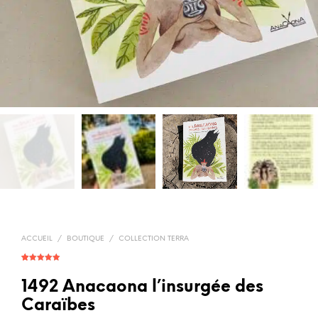
ACCUEIL
/
BOUTIQUE
/
COLLECTION TERRA
Noté
12
4.92
sur 5
basé sur
1492 Anacaona l’insurgée des
notations
client
Caraïbes