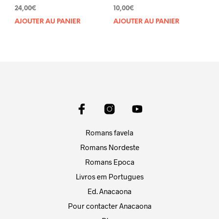
Note
Note
24,00
€
10,00
€
4.67
4.83
sur 5
sur 5
AJOUTER AU PANIER
AJOUTER AU PANIER
Romans favela
Romans Nordeste
Romans Epoca
Livros em Portugues
Ed. Anacaona
Pour contacter Anacaona